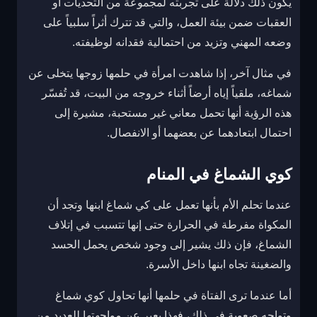
يكون ذلك دلالة على تجربته لمجموعة من التحديات أو
العقبات ضمن بيئة العمل، والتي قد تترك أثراً سلبياً على
وضعه المهني وتزيد من احتمالية فقدانه لوظيفته.
في مثال آخر، إذا شاهدت امرأة في حلمها زوجها يتخلى عن
شماغه، ملقياً إياه أرضاً أثناء خروجه من البيت، قد تُفسّر
هذه الرؤية أنها تحمل معاني غير مستحبة، مشيرة إلى
احتمال ابتعادهما عن بعضهما أو الانفصال.
كوي الشماغ في المنام
عندما تحلم الأم بأنها تعمل على كي شماغ ابنها وتجد أن
المكواة مفرطة في الحرارة حتى إنها تتسبب في إتلاف
الشماغ، فإن ذلك يشير إلى وجود شخص يحمل الحسد
والضغينة تجاه ابنها داخل الأسرة.
أما عندما ترى الفتاة في حلمها أنها تحاول كوي شماغ
وتواجه صعوبة في ذلك، فهذا يعبر عن مواجهتها للعديد من