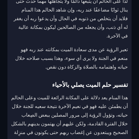
لذا على الحالم أن يتّبعها دائمًا ولا يتجاهلها مهما حدث حتى
ينال ثوابًا مضاعفًا عند ربه، و
إن شاهد الحالم هذا المنام
فلابد أن يتخلص من ذنوبه في الحال وأن يدعوا ربه أن يغفر
له أي ذنب، وأن يجعله من الصالحين ليكون بمكانة عالية
في الآخرة.
تعبر الرؤية عن مدى سعادة الميت بمكانته عند ربه فهو
منعم في الجنة ولا يرى أي سوء، وهذا بسبب صلاحه خلال
حياته واهتمامه بالصلاة والزكاة دون نقص.
تفسير حلم الميت يصلي بالأحياء
هذا المنام يعد دلالة على المكانة الرائعة للميت وعلى الحالم
أن يطمئن عليه فهو في نعيم الآخرة نتيجة سعيه للجنة خلال
حياته، و
تؤول الرؤية إلى مرور المصلين ببعض الصِعاب
خلال الفترة القادمة، ولكن عليهم أن يهتمون بدينهم بالشكل
الصحيح ويبتعدون عن إغضاب ربهم حتى يكونون في منزِلة