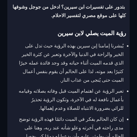
بتدور على تفسيرات ابن سيرين؟ ادخل من جوجل وشوفها
كلها على
موقع مصري لتفسير الاحلام
.
رؤية الميت يصلي لابن سيرين
يُبشرنا إمامنا إبن سيرين بهذه الرؤية حيث تدل على
الخير والراحة في الدنيا والآخرة وتعبر عن كثرة الخير
الذي قدمه الميت أثناء حياته وقد وجد فائدة عمله خيرًا
كثيرًا بعد موته، لذا على الحالم أن يقوم بنفس أعمال
الميت حتى يُنجى من عذاب النار.
تعبر الرؤية عن اهتمام الميت قبل وفاته بصلاته وقيامه
بأعمال نافعة له في الآخرة، وتكون الرؤية تحذيرُ
للرائي بضرورة الانتباه للصلاة وعدم إهمالها.
إن كان الحالم يفكر في الميت دائمًا فهذه الرؤية توضح
مدى راحته في آخرته وعلو شأنه عند ربه، وهنا على
الحالم أن يطمئن عليه وأن يدعوا له دومًا كي يحصل