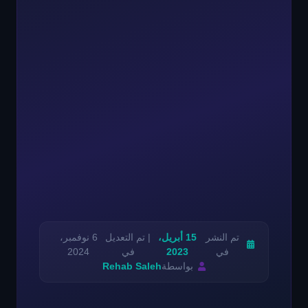
تم النشر
15 أبريل،
| تم التعديل
6 نوفمبر،
في
2023
في
2024
بواسطة
Rehab Saleh