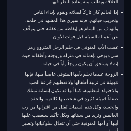
العلاقة ويطلب منه إعادة النظر فيها.
إذا الحالم كان تاركاً لصلاته ويقوم بإيذاء الناس
وتخريب حياتهم، فإنه سيرى هذا المشهد في حلمه،
والهدف من المنام هو إيقاظه من غفلته حتى يتوقَّف
عن أعماله السيئة قبل فوات الأوان.
غضب الأب المتوفي في حلم الرجل المتزوج رمز
سيء يوحي بإهماله في منزله وزوجته وأطفاله حيث
إنه لا يستحق أن يكون زوجاً وأباً في حياته.
الزوجة عندما تحلم بأبيها المتوفي غاضباً منها، فإنها
مُهمِلة في تربية أطفالها ولا تعطيهم جُرعة الحب
والاحتواء المطلوبة، كما أنها قد تكون إنسانة تمتلك
صفاتاً قميئة كثيرة في شخصيتها كالغيبة والحقد
والحسد، وكل هذه السمات تُقِلل من اقترابها من رب
العالمين وتزيد من سيئاتها وبكل تأكيد سيغضب عليها
أبيها أو أمها المتوفية حتى أن تتعدَّل سلوكياتها وتصير