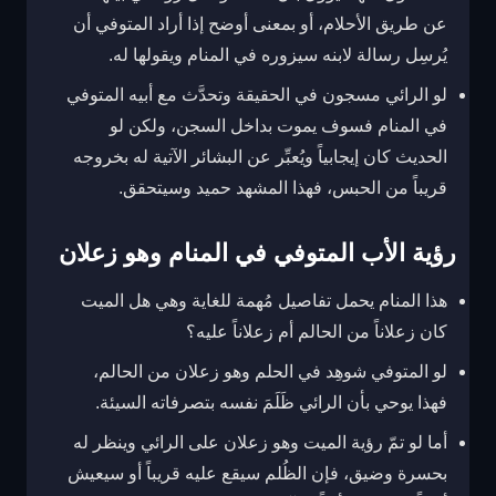
عن طريق الأحلام، أو بمعنى أوضح إذا أراد المتوفي أن
يُرسِل رسالة لابنه سيزوره في المنام ويقولها له.
لو الرائي مسجون في الحقيقة وتحدَّث مع أبيه المتوفي
في المنام فسوف يموت بداخل السجن، ولكن لو
الحديث كان إيجابياً ويُعبِّر عن البشائر الآتية له بخروجه
قريباً من الحبس، فهذا المشهد حميد وسيتحقق.
رؤية الأب المتوفي في المنام وهو زعلان
هذا المنام يحمل تفاصيل مُهمة للغاية وهي هل الميت
كان زعلاناً من الحالم أم زعلاناً عليه؟
لو المتوفي شوهِد في الحلم وهو زعلان من الحالم،
فهذا يوحي بأن الرائي ظَلَمَ نفسه بتصرفاته السيئة.
أما لو تمّ رؤية الميت وهو زعلان على الرائي وينظر له
بحسرة وضيق، فإن الظُلم سيقع عليه قريباً أو سيعيش