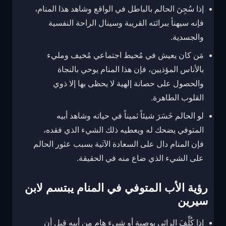
إذا سُجِنَ الحالم بالباطل في الواقع وشاهد هذا المنام،
فإنه سيهنأ ببرائته القريبة وسينال الراحة النفسية
والجسدية.
مَن كان يعيش في مُحيط اجتماعي مُخيف ومليء
بالأناس المؤذيين، فإن هذا المنام يوحي بالنجاة
والحصول على حصانة إلهية لا يحظى بها إلا ذوي
القلوب الطاهرة.
لو الحالم خَسَرَ شيئاً ثميناً في حياته وشاهد أبيه
المتوفي يضحك له ويعطيه ذلك الشيء الذي فقده،
فإن المنام دال على السعادة الآتية بسبب عثور الحالم
على الشيء الذي ضاع منه في الحقيقة.
رؤية الأب المتوفي في المنام يبتسم لابن
سيرين
إذا كُلِّفَ الرائي بوصية أو شيء هام من أبيه قبل أن