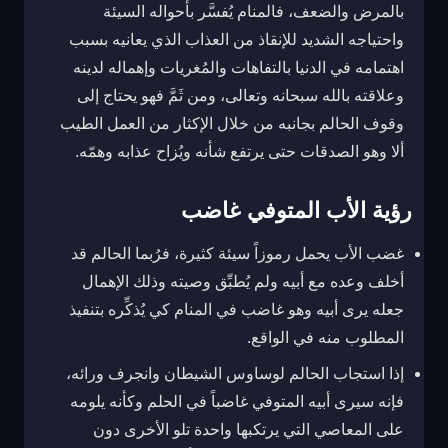
بالمرض والضعف، فالمنام يُفسَّر بأحواله السيئة
واحتياجه الشديد للإنقاذ من العذاب الذي يعانيه بسبب
اهتمامه في الدنيا بالتفاهات والمُغريات وإهماله لدينه
وعلاقته بالله سبحانه وتعالى، ومن ثَمَّ فهو يحتاج إلى
وقوف الحالم بجانبه من خلال الإكثار من العمل الطيب
ألا وهو الصدقات حتى يرتفع شأنه ويُزاح عذابه وهمّه.
رؤية الأب المتوفي غاضب
غضب الأب يحمل رموزاً سيئة كثيرة، فرُبما الحالم قد
أخلف وعده مع أبيه ولم يُطبِّق وصيته وذلك الإهمال
جعله يرى أبيه وهو غاضب في المنام كي يُذكِّره بتنفيذ
المطلوب منه في الواقع.
إذا استجاب الحالم لوساوس الشيطان وانجرف ورائه،
فإنه سيرى أبيه المتوفي غاضباً في الحلم وكأنه يلومه
على المعاصي التي يرتكبها واحدة تلو الأخرى دون