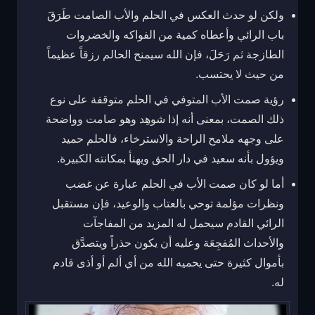
ولكن لو حدث العكس في الحلم والأب الصامت طَرَقَ
باب الرائي وأعطاه كمية من الفواكه والخضروات
الطازجة ثم رَحَلَ، فإن الله سيمنح الحالم رزقاً عظيماً
من حيث لا يحتسب.
رؤية صمت الأب المتوفي في الحلم متوقفة على نوع
ذلك الصمت، بمعنى أنه إذا شوهِد وهو صامت وواضحة
على وجهه ملامح الراحة والاسترخاء، فالحلم حميد
ويؤول بأنه سعيد في دار الحق ويهنأ بمكانته الكبيرة.
أما لو كان صمت الأب في الحلم عبارة عن غضب
ونظرات مؤلمة توحي بالعتاب والوعيد، فإن مستقبل
الرائي القادم سيحمل له المزيد من المفاجآت
والأحداث المُفجِعَة وعليه أن يكون حذراً ويتصدَّق
بأموال كثيرة حتى يحميه الله من أي ألم أو أذى قادم
له.