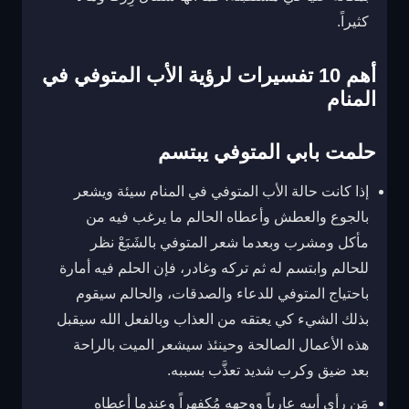
كثيراً.
أهم 10 تفسيرات لرؤية الأب المتوفي في
المنام
حلمت بابي المتوفي يبتسم
إذا كانت حالة الأب المتوفي في المنام سيئة ويشعر
بالجوع والعطش وأعطاه الحالم ما يرغب فيه من
مأكل ومشرب وبعدما شعر المتوفي بالشَبَعْ نظر
للحالم وابتسم له ثم تركه وغادر، فإن الحلم فيه أمارة
باحتياج المتوفي للدعاء والصدقات، والحالم سيقوم
بذلك الشيء كي يعتقه من العذاب وبالفعل الله سيقبل
هذه الأعمال الصالحة وحينئذ سيشعر الميت بالراحة
بعد ضيق وكرب شديد تعذَّب بسببه.
مَن رأى أبيه عارياً ووجهه مُكفهراً وعندما أعطاه