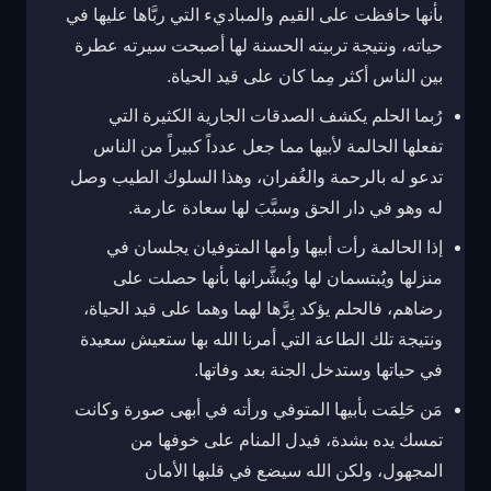
بأنها حافظت على القيم والمباديء التي ربَّاها عليها في
حياته، ونتيجة تربيته الحسنة لها أصبحت سيرته عطرة
بين الناس أكثر مِما كان على قيد الحياة.
رُبما الحلم يكشف الصدقات الجارية الكثيرة التي
تفعلها الحالمة لأبيها مما جعل عدداً كبيراً من الناس
تدعو له بالرحمة والغُفران، وهذا السلوك الطيب وصل
له وهو في دار الحق وسبَّبَ لها سعادة عارمة.
إذا الحالمة رأت أبيها وأمها المتوفيان يجلسان في
منزلها ويُبتسمان لها ويُبشَّرانها بأنها حصلت على
رضاهم، فالحلم يؤكد بِرَّها لهما وهما على قيد الحياة،
ونتيجة تلك الطاعة التي أمرنا الله بها ستعيش سعيدة
في حياتها وستدخل الجنة بعد وفاتها.
مَن حَلِمَت بأبيها المتوفي ورأته في أبهى صورة وكانت
تمسك يده بشدة، فيدل المنام على خوفها من
المجهول، ولكن الله سيضع في قلبها الأمان