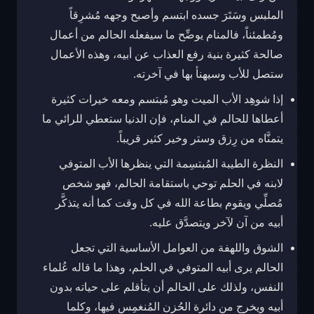
الملبس وسَتَرَ جسده ابتسم وأصبح وجهه مُشرِقاً
ومُطمئناً، فالمنام يوضِّح ما سيفعله الحالم من أعمال
صالحة كثيرة بنية رفع العذاب عن أبيه، وهذه الأعمال
ستصل للأب وسيهنأ بها في آخرته.
إذا شوهِد الأب الميت وهو مُبتسم ومعه خيرات كثيرة
أعطاها للحالم في المنام، فإن الدنيا ستعطي للرائي ما
يتمنَّاه من رِزق وستر وخير كثير قريباً.
النظرة الطيبة المُبتسِمة التي ينظرها الأب المتوفي
لابنه في الحلم توحي باستقامة الحالم، فهو شخص
مُصلِّي ويقوم بطاعة الله في كل وقت كما أنه يتذكَّر
أبيه من آن لآخر ويتصدَّق عليه.
الشوق واللهفة من العوامل الأساسية التي تجعل
الحالم يرى أبيه المتوفي في الحلم، وهذا ما قاله عُلماء
النفس، ولذلك على الحالم أن يتأقلم على حياته بدون
أبيه ويخرج من دائرة الحُزن المُنغمِس فيها، وكلما