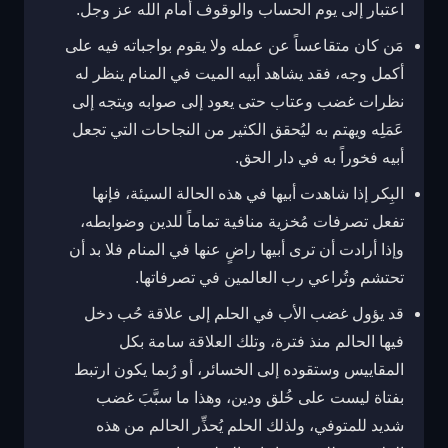
اعتبار إلى يوم الحساب والوقوف أمام الله عز وجل.
مَن كان متقاعساً عن عمله ولا يقوم بواجباته فيه على
أكمل وجه، فقد يشاهد أبيه الميت في المنام ينظر له
نظرات غضب وعتاب حتى يعود إلى صوابه ويتجه إلى
عَمَلِه ويهتم به ليُحقق الكثير من النجاحات التي تجعل
أبيه فخوراً به في دار الحق.
البِكر إذا شاهدت أبيها في هذه الحالة السيئة، فإنها
تفعل تصرفات مُخزية منافية تماماً للدين وضوابطه،
وإذا أرادت أن ترى أبيها راضٍ عنها في المنام فلا بد أن
تحتشم وتُراعي رب العالمين في تصرفاتها.
قد يؤول غضب الأب في الحلم إلى علاقة حُب دخل
فيها الحالم منذ فترة، وتلك العلاقة سامة بكل
المقاييس وستقوده إلى الخسائر، أو رُبما يكون ارتبط
بفتاة ليست على خُلق ودين، وهذا ما سبَّبَ غضب
شديد للمتوفي، ولذلك الحلم يُحذِّر الحالم من هذه