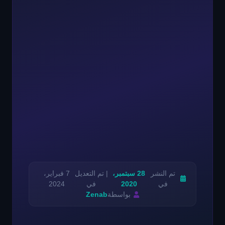
تم النشر
28 سبتمبر،
| تم التعديل
7 فبراير،
في
2020
في
2024
بواسطة
Zenab