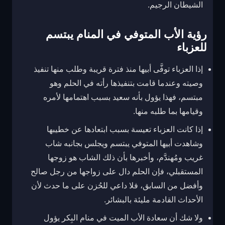
الشيطان الرجيم.
رؤية الأب المتوفي في المنام يبتسم
للعزباء
إذا العزباء توفَّى أبيها منذ فترة قريبة وطلب منها تنفيذ
وصيته وعندما قامت بتنفيذها رأته في الحلم وهو
مبتسم، فهذا يؤول بأنه سعيد بسبب اهتمامها لأمره
وقيامها بما طلبه منها.
إذا كانت العزباء تعيسة بسبب ابتعادها عن خطيبها
وشاهدت أبيها المتوفي يبتسم ويجلس بجانبه شاب
غريب ومُهندَّم، وأخبرها بأن ذلك الشاب هو زوجها
المستقبلي، فإن الحلم دال على زواجها من رجل صالح
وأفضل من السابق، فلا داعي للحُزن على ما حدث لأن
الأحداث القادمة مليئة بالبشائر.
ولا شك أن سعادة الأب الميت في منام البِكر يؤول