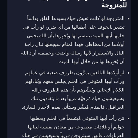
للمتزوجة
المتزوجة لو كانت تعيش حياة يسودها القلق ودائماً
تشعر بالخوف على أطفالها من أي ضرر، لو رأت في
حلمها أبيها الميت يبتسم لها ويُخبِرها بأن الله يحمي
أولادها من المخاطر، فهذا المنام سيجعلها تنال راحة
البال والاستقرار لأنها رسالة واضحة وحقيقية أراد الله
أن يُخبِرها بها من خلال أبيها الميت.
لو أولادها البالغين يمرُّون بظروف صعبة في عَمَلْهم
ورأت أبيها المتوفي في الحلم يجلس معهم ويُبادلهم
الكلام الإيجابي ويُبشِّرهم بأن هذه الظروف زائلة
وسيعيشون حياة مُرفهَّة قريباً بعدما يتفادون تلك
العراقيل، فالمنام مُبشِّر وستأتي بعده الأخبار السارة.
مَن رأت أبيها المتوفي مُبتسماً في الحلم ويعطيها
خواتم أو قلادات مصنوعة من معادن نفيسة لبناتها
العزباوات، فإنهن سيتزوجن قريباً وسيعيشن في هناء