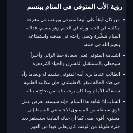
رؤية الأب المتوفي في المنام يبتسم
مَن كان قَلِقاً على أبيه المتوفي ويرغب في معرفة
مكانته في الجنة ورآه في الحلم وهو يبتسم، فدلالة
المنام مُبشِّرة وتعني راحته في مدفنه واستمتاعه
بنعيم الله في جنته.
ابتسامة المتوفي تعني سعادة حظ الرائي وأخيراً
سيحظى بالمستقبل المُشرِق والحياة المُزدهرة.
الطالب عندما يرى أبيه المتوفي يبتسم له وبعدما رآه
في هذه الحالة شَعَرَ بالاطمئنان، فإن مكانته العلمية
ستتقدَّم للأمام وما كان يرغب فيه مِن نجاح سيناله.
الشاب إذا شاهد هذا المنام، فإنه سيسعد بعرض عمل
قوي سينقله من المستوى الاجتماعي البسيط إلى
مستوى أقوى منه، كما أن حياته المادية ستستقر بعد
فترة طويلة من الوقت كان يعاني فيها من العوز