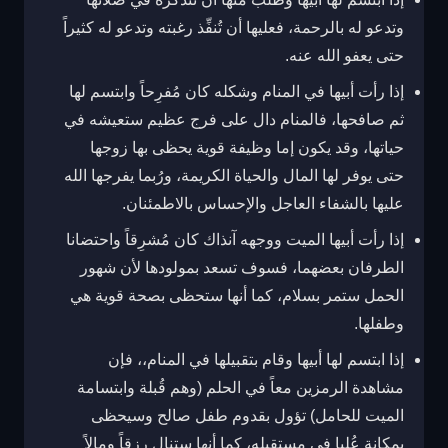
وتدعو له بالرحمة، فعليها أن تُنفِّذ رغبته وتدعو له كثيراً
حتى يعفو الله عنه.
إذا رأت أبيها في المنام وشكله كان مُفرِحاً وابتسم لها
ثم صافحها، فالمنام دال على فرج عظيم ستعيشه في
حياتها، وقد يكون إما وظيفة قوية يحظى بها زوجها
حتى يوفر لها المال والحياة الكريمة، ورُبما يفرجها الله
عليها بالشفاء العاجل والإحساس بالاطمئنان.
إذا رأت أبيها الميت ووجهه آنذاك كان مُشرِقاً واحتضانا
الطرفان بعضهما، فسوف تسعد بمولودها لأن شهور
الحمل ستمر بسلام، كما أنها ستحظى بصحة قوية هي
وطفلها.
إذا ابتسم لها أبيها وقام بتقبيلها في المنام،، فإن
مشاهدة الرمزين معاً في الحلم (وهم قُبلة وابتسامة
الميت للحامل) تؤول بقدوم طفل صالح وسيحظى
بمكانة عُليا في مستقبله، كما أنها ستنال رِزقاً ومالاً