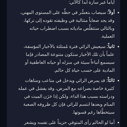
أياماً غير سارة أبداً كالآتي:
أولاً:
سيصاب بتعسُّر في حظِّه على المستوى المهني،
وقد يجد صعاباً متتالية في وظيفته تقوده إلى تركها،
وبالتالي ستتقلَّص مادياته بسبب اضطراب حياته
العملية.
ثانياً:
سيعيش الرائي فترة مُمتلئة بالأخبار المؤسفة،
علماً بأن تلك الأخبار ستكون متنوعة المصادر فإما
سيسمع أنباءاً سيئة في منزله أو حياته العاطفية أو
المادية على حسب حياة كل حالم.
ثالثاً:
قد يمرض الرائي ويدخل في متاعب ومتاهات
كثيرة خاصة بصراعه مع المرض، وقد يفشل في عمله
ودراسته بسبب هذا الداء، ولكن إذا حَزَن الميت في
المنام وبعدها ابتسم للرائي فإن كل ظروفه الصعبة
سيتخطَّاها رغم قسوتها.
أما لو الحالم رأى المتوفي حزيناً على نفسه ويشعر