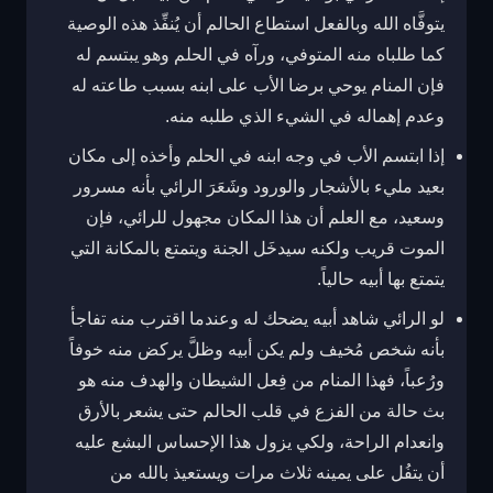
يتوفَّاه الله وبالفعل استطاع الحالم أن يُنفِّذ هذه الوصية
كما طلباه منه المتوفي، ورآه في الحلم وهو يبتسم له
فإن المنام يوحي برضا الأب على ابنه بسبب طاعته له
وعدم إهماله في الشيء الذي طلبه منه.
إذا ابتسم الأب في وجه ابنه في الحلم وأخذه إلى مكان
بعيد مليء بالأشجار والورود وشَعَرَ الرائي بأنه مسرور
وسعيد، مع العلم أن هذا المكان مجهول للرائي، فإن
الموت قريب ولكنه سيدخَل الجنة ويتمتع بالمكانة التي
يتمتع بها أبيه حالياً.
لو الرائي شاهد أبيه يضحك له وعندما اقترب منه تفاجأ
بأنه شخص مُخيف ولم يكن أبيه وظلَّ يركض منه خوفاً
ورُعباً، فهذا المنام من فِعل الشيطان والهدف منه هو
بث حالة من الفزع في قلب الحالم حتى يشعر بالأرق
وانعدام الراحة، ولكي يزول هذا الإحساس البشع عليه
أن يتفُل على يمينه ثلاث مرات ويستعيذ بالله من