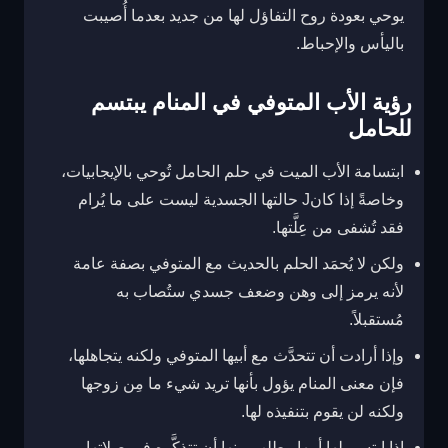
يوحي بعودة روح التفاؤل لها من جديد بعدما أُصيبت
باليأس والإحباط.
رؤية الأب المتوفي في المنام يبتسم
للحامل
ابتسامة الأب الميت في حلم الحامل تُوحي بالإيجابيات،
وخاصةً إذا كانJ حالتها الجسدية ليست على ما يُرام
فقد تُشفى من عِلَّتها.
ولكن لا يُحمَد الحلم بالحديث مع المتوفي بصفة عامة
لأنه يرمز إلى وهن وضعف جسدي ستُصاب به
مُستقبلاً.
وإذا أرادت أن تتحدَّث مع أبيها المتوفي ولكنه يتجاهلها،
فإن معنى المنام يؤول بأنها تريد شيء ما مِن زوجها
ولكنه لن يقوم بتنفيذه لها.
إذا ابتسم لها أبيها وطلب منها أن تتذكَّره في صلاتها