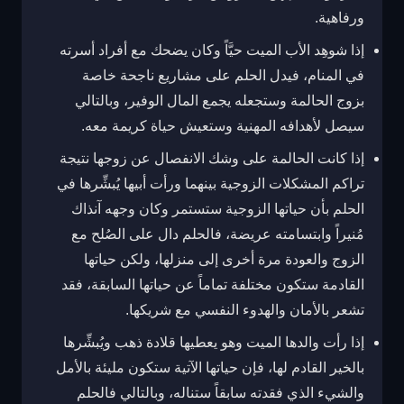
ورفاهية.
إذا شوهِد الأب الميت حيَّاً وكان يضحك مع أفراد أسرته
في المنام، فيدل الحلم على مشاريع ناجحة خاصة
بزوج الحالمة وستجعله يجمع المال الوفير، وبالتالي
سيصل لأهدافه المهنية وستعيش حياة كريمة معه.
إذا كانت الحالمة على وشك الانفصال عن زوجها نتيجة
تراكم المشكلات الزوجية بينهما ورأت أبيها يُبشِّرها في
الحلم بأن حياتها الزوجية ستستمر وكان وجهه آنذاك
مُنيراً وابتسامته عريضة، فالحلم دال على الصُلح مع
الزوج والعودة مرة أخرى إلى منزلها، ولكن حياتها
القادمة ستكون مختلفة تماماً عن حياتها السابقة، فقد
تشعر بالأمان والهدوء النفسي مع شريكها.
إذا رأت والدها الميت وهو يعطيها قلادة ذهب ويُبشِّرها
بالخير القادم لها، فإن حياتها الآتية ستكون مليئة بالأمل
والشيء الذي فقدته سابقاً ستناله، وبالتالي فالحلم