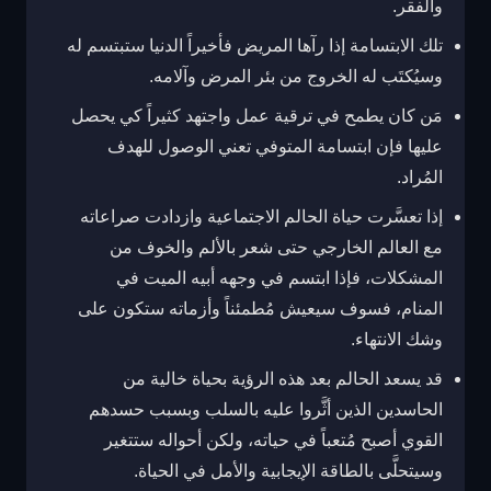
والفقر.
تلك الابتسامة إذا رآها المريض فأخيراً الدنيا ستبتسم له
وسيُكتَب له الخروج من بئر المرض وآلامه.
مَن كان يطمح في ترقية عمل واجتهد كثيراً كي يحصل
عليها فإن ابتسامة المتوفي تعني الوصول للهدف
المُراد.
إذا تعسَّرت حياة الحالم الاجتماعية وازدادت صراعاته
مع العالم الخارجي حتى شعر بالألم والخوف من
المشكلات، فإذا ابتسم في وجهه أبيه الميت في
المنام، فسوف سيعيش مُطمئناً وأزماته ستكون على
وشك الانتهاء.
قد يسعد الحالم بعد هذه الرؤية بحياة خالية من
الحاسدين الذين أثَّروا عليه بالسلب وبسبب حسدهم
القوي أصبح مُتعباً في حياته، ولكن أحواله ستتغير
وسيتحلَّى بالطاقة الإيجابية والأمل في الحياة.