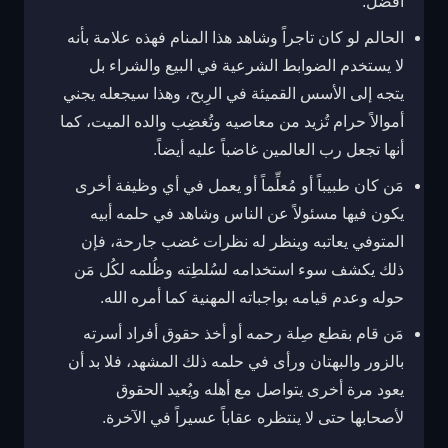
أفضل.
الحالم لو كان تاجراً وشاهد هذا المنام فهذه علامة بأنه
لا يستخدم الضوابط الشرعية في البيع والشراء بل
يتجه إلى الأسس القميئة في الرِبح، وهذا سيجعله يجني
أموالاً حرام تُزيد من معاصيه وتُغضِب والده الميت، كما
أنها تجعل رب العالمين غاضباً عليه أيضاً.
مَن كان طبيباً أو مُعلِّماً أو يعمل في أي وظيفة أخرى
يكون فيها مسئولاً عن الناس وشاهد في حلمه أبيه
المتوفي يعاتبه وينظر له نظرات غضب جارحة، فإن
ذلك يكشف سوء استخدامه لسُلطِته وظُلمه لكُل مَن
حوله وعدم قيامه بواجباته المهنية كما أمره الله.
مَن قام بقطع صِلة رحمه أو أخذ حقوق أفراد أسرته
بالزور والبهتان ورأى في حلمه ذلك المشهد، فلا بد أن
يعود مرة أخرى يتواصل مع أهله ويُعيد الحقوق
لأصحابها حتى لا ينتظره عقاباً عسيراً في الآخرة.