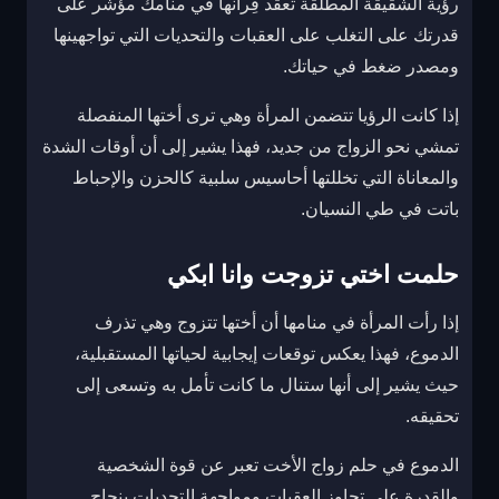
رؤية الشقيقة المطلقة تعقد قِرانها في منامك مؤشر على
قدرتك على التغلب على العقبات والتحديات التي تواجهينها
ومصدر ضغط في حياتك.
إذا كانت الرؤيا تتضمن المرأة وهي ترى أختها المنفصلة
تمشي نحو الزواج من جديد، فهذا يشير إلى أن أوقات الشدة
والمعاناة التي تخللتها أحاسيس سلبية كالحزن والإحباط
باتت في طي النسيان.
حلمت اختي تزوجت وانا ابكي
إذا رأت المرأة في منامها أن أختها تتزوج وهي تذرف
الدموع، فهذا يعكس توقعات إيجابية لحياتها المستقبلية،
حيث يشير إلى أنها ستنال ما كانت تأمل به وتسعى إلى
تحقيقه.
الدموع في حلم زواج الأخت تعبر عن قوة الشخصية
والقدرة على تجاوز العقبات ومواجهة التحديات بنجاح.