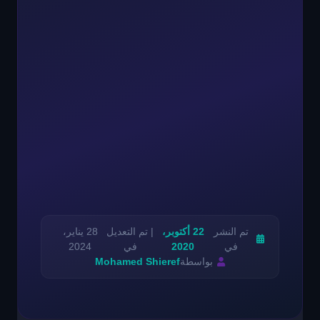
تم النشر
22 أكتوبر،
| تم التعديل
28 يناير،
في
2020
في
2024
بواسطة
Mohamed Shieref