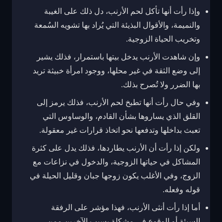
وإذا رأت أنها تأكل لحم الأرنب، دل ذلك على الغيبة
والنميمة، والأقوال البذيئة التي يُراد بها تشويه السُمعة
وتخريب الحياة الزوجية.
وإن شاهدت الأرنب يدخل بيتها باستمرار، فذلك يشير
إلى وضع الثقة في غير محلها، ووجود امرأة خبيثة تريد
بها الضرر ولا تُصرح بذلك.
وفي حال رأت أنها تطبخ لحم الأرنب، فذلك يرمز إلى
القلق الذي يساروها بشأن القادم، والوساوس التي
تعبث بداخلها وتدفعها نحو اتخاذ قرارات غير معقولة.
ولكن إذا رأت أن الأرنب يطاردها، فذلك يدل على كثرة
المشاكل في حياتها الزوجية، والدخول في نزاعات مع
الزوج، وفي الأغلب يكون زوجها جبان وقليل الحيلة في
قوله وفعله.
أما إذا رأت أنثى الأرنب، فهذا مؤشر على الرفقة
السيئة أو الوقوع في مشكلة بسبب الآخرين ممن