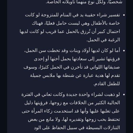
شخصيًا، ولكل نوع منهما تأويلاته الخاصة.
تفسير شراء حقيبة يد في المنام للمتزوجة
لو كانت
خاصة بالأطفال وهي ليست حامل فعليًا، فهناك
احتمال كبير أن تُرزق بالحمل عما قريب لو كانت لديها
الرغبة في الحمل.
أما لو كان لديها أولاد وبنات وقد تخطت سن الحمل،
فرؤيتها تشير إلى سعادتها بحمل أختها أو إحدى
صديقاتها اللواتي قد تأخرن في الحمل كثيرًا، وسوف
تقدم لها هدية عبارة عن شنطة بها ملابس جميلة
للطفل القادم.
لو ذهبت لشراء واحدة جديدة وكانت تعاني في الفترة
الحالية الكثير من الخلافات مع زوجها، فرؤيتها دليل
على تغلبها عليها وأنها قد استخدمت زكاء المرأة حتى
تحتفظ بحب زوجها وتقديره لها، ولا مانع من بعض
التنازلات البسيطة في سبيل الحفاظ على الود