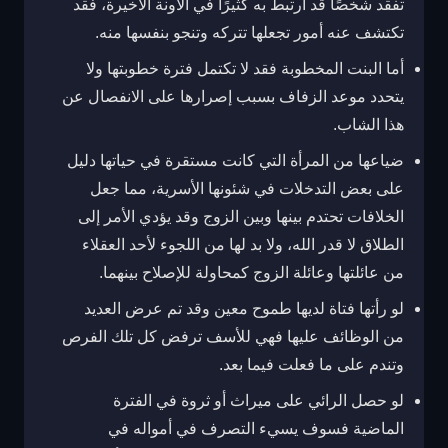
تفقد شخصًا قد ارتبط به كثيرًا في الآونة الأخيرة، فقد
تكتشف عنه أمور تجعلها تتركه وتنجو بنفسها منه.
أما البنت المخطوبة فقد لا تكتمل فترة خطوبتها ولا
يتحدد موعد الزفاف بسبب إصرارها على الانفصال عن
هذا الشاب.
ضياعها من المرأة التي كانت مستقرة في حياتها دليل
على بعض التدخلات في شئونها الأسرية، مما جعل
الخلافات تحتدم بينها وبين الزوج وقد يؤدي الأمر إلى
الطلاق لا قدر الله، ولا بد لها من اللجوء لأحد العقلاء
من عائلتها وعائلة الزوج كمحاولة للإصلاح بينهما.
لو رأتها فتاة لديها طموح معين وقد تم عرض العديد
من الوظائف عليها فهي للأسف ترفض كل تلك الفرص
وتندم على ما فعلت فيما بعد.
لو حصل الرائي على ميراث أو ثروة في الفترة
الماضية فسوف يسيء التصرف في أمواله في