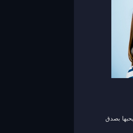
يحبها بصدق