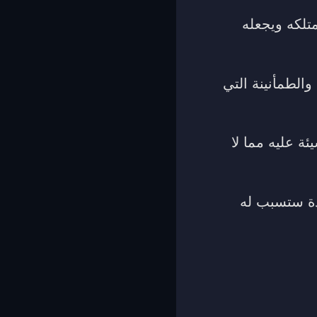
تلكه ويجعله
الطمأنينة التي
ة عليه مما لا
دة ستسبب له