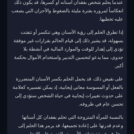
عندما يحلم شخص بفقدان أسنانه أو كسرها، قد يكون ذلك
انعكاساً لمروره بفترة مليئة بالضغوط والأحزان التي يصعب
عليه تخطيها.
إذا تطرق الحلم إلى رؤية الأسنان وهي تنكسر أو تتفتت
بسهولة، قد يشير ذلك إلى قيام الحالم بقرارات غير موفقة
تؤدي إلى إهدار للوقت والموارد المالية في أنشطة بلا
جدوى، مما يدعو لتحسين التدبير واستخدام الأموال بحكمة
أكبر.
على نقيض ذلك، قد يحمل الحلم بكسر الأسنان المتضررة
بالفعل أو المسوسة معاني إيجابية، إذ يمكن تفسيره كعلامة
على حدوث تغييرات إيجابية في حياة الشخص ستؤدي إلى
تحسن عام في ظروفه.
بالنسبة للمرأة المتزوجة التي تحلم بفقدان كل أسنانها
وعدم قدرتها على إعادة تجميعها، قد يرمز هذا الحلم إلى
مخاوف عميقة تتعلق بالأمومة والقدرة على الإنجاب.