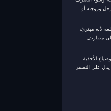
لرجل وزوجته أو
عه لأنه مهترئ،
على مصاريف
ضياع الأحذية
ه يدل على التعسر