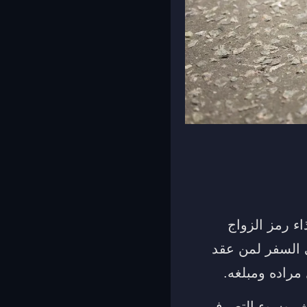
اء رمز الزواج
ى السفر لمن عقد
مراده ومبلغه.
دث، وسوء التصرف