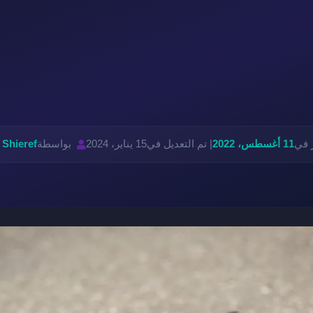
 في
11 أغسطس، 2022
| تم التعديل في
15 يناير، 2024
بواسطة
Shieref