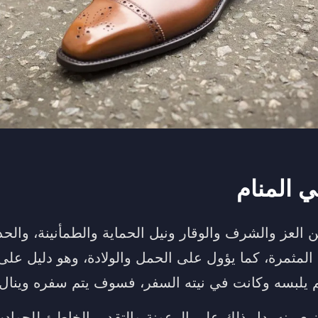
ي المنام
ن العز والشرف والوقار ونيل الحماية والطمأنينة، والحذ
 المثمرة، كما يؤول على الحمل والولادة، وهو دليل عل
م يلبسه وكانت في نيته السفر، فسوف يتم سفره وينال 
يع منه، دل ذلك على الرعونة والتقدير الخاطئ للحوا