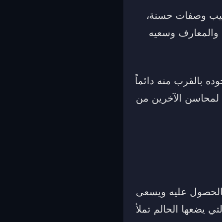
 طيب وصفات حسنة،
م والمعارف وسعيه
ه بالقرب منه دائماً
 لمحاسن الآخرين من
بالحصول عليه ويسعى
ي يضعها الحالم تملأ