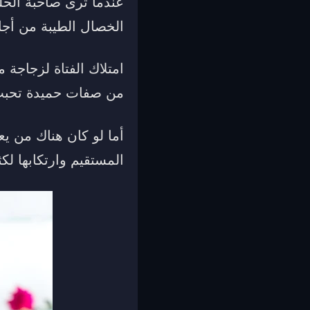
عندما ترى صاحبة الحلم
الخصال الطيبة من أجل
امتلاك الفتاة لزجاجة 
من صفات حميدة تحبب ا
أما لو كان هناك من ي
المستقيم وارتكابها لكث