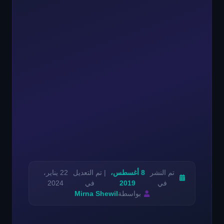
تم النشر
8 أغسطس،
| تم التعديل
22 يناير،
في
2019
في
2024
بواسطة
Mirna Shewil