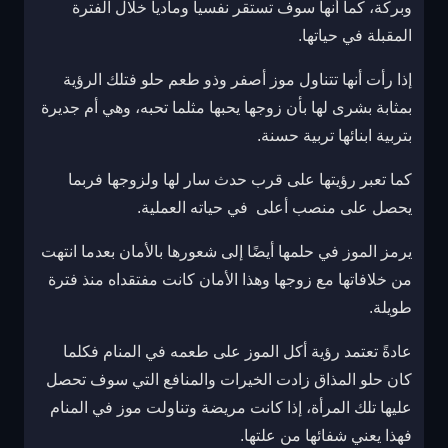
وبركة، كما أنها سوف تستقر نفسياً ومادياً خلال الفترة
المقبلة في حياتها.
إذا رأت أنها تتناول موز أصفر وذو طعم حلو فتلك الرؤية
بمثابة بشرى لها بأن زوجها يحبها مثلما تحبه، وهي أم جديرة
بتربية ابنائها تربية حسنة.
كما تعبر رؤيتها على قرب حدث سار لها ولزوجها فربما
يحصل على منصب أعلى في حياته العملية.
يرمز الموز في حلمها أيضًا إلى شعورها بالأمان بعدما انتهت
من خلافاتها مع زوجها وهذا الأمان كانت مفتقداه منذ فترة
طويلة.
عادةً تعتمد رؤية أكل الموز على طعمه في المنام فكلما
كان حلو المذاق زادت الخيرات والمنافع التي سوف تحصل
عليها تلك المرأة، إذا كانت مريضة وتناولت موز في المنام
فهذا يعني شفائها من علتها.