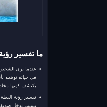
ما تفسير رؤية
عندما يرى الشخص ت
في حياته توهمه بأنه
يكتشف كونها مخادعة
تفسير رؤية القطة 
بسبب تدخل صديقة ق