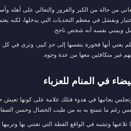
يعاني من حالة من الكبر والغرور والتعالي على أهله وأ
اختيار ويفشل في معظم التحديات التي يدخلها، لكنه يعت
فشل ويمني نفسه أنه شخص ناجح.
حلم يعني أنها فخورة بنفسها إلى حدٍ كبير، وترى في كل
هم غير متكافئين معها من عدة وجوه.
يضاء في المنام للعزباء
وتجلس بجانبها في هدوء فتلك علامة على كونها تعيش حا
نفس رغم ما تتمتع به به من طيب الخصال وحسن الصفا
تلاعبها وتشبه في الواقع القطة التي تعتني بها وتربيها 