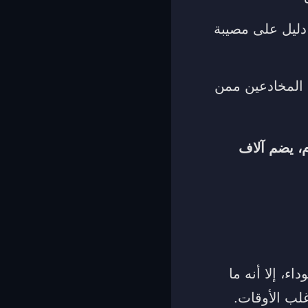
 دليل على مصيبة
 المخادعين ممن
، يضم آلاف
ء، إلا أنه ما
لب الأوقات.