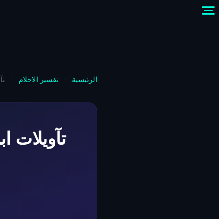
الرئيسية
-
تفسير الاحلام
-
تآ
تآويلات ا