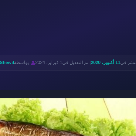
لنشر في
11 أكتوبر، 2020
| تم التعديل في
1 فبراير، 2024
بواسطة
 Shewil