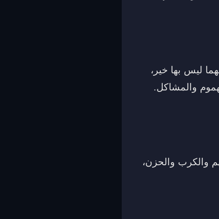
هما ليس بها خير،
لهموم والمشاكل.
هم والكرب والحزن،