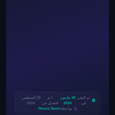
تم النشر
18 مارس،
| تم
29 أغسطس،
في
2024
التعديل في
2024
بواسطة
Omnia Samir