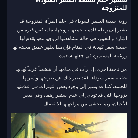
للمتزوجه
رؤية حقيبة السفر السوداء في حلم المرأة المتزوجة قد
تشير إلى رحلة قادمة تجمعها بزوجها، ما يعكس فترة من
الإثارة والتغيير. في حالة مشاهدتها لزوجها وهو يقدم لها
حقيبة سفر كهدية في المنام فإن هذا يظهر عميق محبته لها
ورغبته المستمرة في جعلها سعيدة.
من ناحية أخرى، إذا رأت في منامها أن شخصاً غريباً يُهديها
حقيبة سفر سوداء، فقد يعبر ذلك عن تعرضها وأسرتها
للحسد. كما قد يشير إلى وجود بعض التوترات في علاقتها
بزوجها التي قد تؤدي إلى عدم استقرارهما، وفي بعض
الأحيان، ربما تخشى من مواجهتها للانفصال.