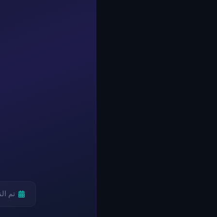
تم ال