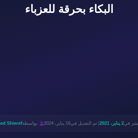
البكاء بحرقة للعزباء
نشر في
2 يناير، 2021
| تم التعديل في
16 يناير، 2024
بواسطة
d Shieref