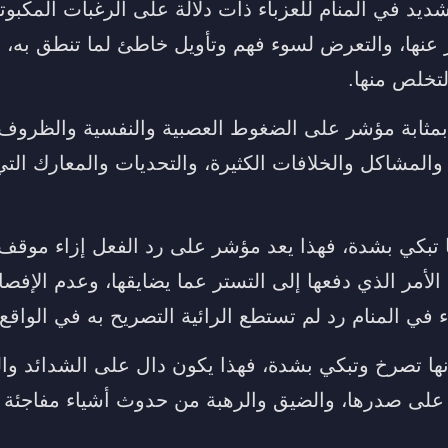
لشديد في المنام للعزباء ذات دلالة على الرغبات المكبو
ر عنها، والتعرض لسوء فهم وتأويل خاطئ لما تنطق به، 
لتخلص منها.
بمثابة مؤشر على الضغوط العصبية والنفسية والظروف 
 والمشاكل والخلافات الكثيرة، والتحديات والمعارك ال
ها تبكي بشدة، فهذا يعد مؤشر على رد الفعل إزاء موقف
الأمر الذي دفعها إلى التستر عما يضايقها، وعدم الإفص
ء في المنام رد لم تستطع الرائية التصريح به في الواقع.
ها تصرخ وتبكي بشدة، فهذا يكون دال على الشدائد وال
على صدرها، والضيق والرهبة من حدوث أشياء مفاجئة ل