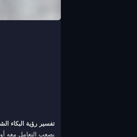
تفسير رؤية البكاء الش
يصعب التعامل معه أو 