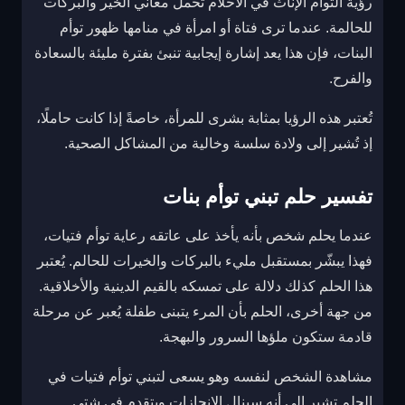
رؤية التوأم الإناث في الأحلام تحمل معاني الخير والبركات
للحالمة. عندما ترى فتاة أو امرأة في منامها ظهور توأم
البنات، فإن هذا يعد إشارة إيجابية تنبئ بفترة مليئة بالسعادة
والفرح.
تُعتبر هذه الرؤيا بمثابة بشرى للمرأة، خاصةً إذا كانت حاملًا،
إذ تُشير إلى ولادة سلسة وخالية من المشاكل الصحية.
تفسير حلم تبني توأم بنات
عندما يحلم شخص بأنه يأخذ على عاتقه رعاية توأم فتيات،
فهذا يبشّر بمستقبل مليء بالبركات والخيرات للحالم. يُعتبر
هذا الحلم كذلك دلالة على تمسكه بالقيم الدينية والأخلاقية.
من جهة أخرى، الحلم بأن المرء يتبنى طفلة يُعبر عن مرحلة
قادمة ستكون ملؤها السرور والبهجة.
مشاهدة الشخص لنفسه وهو يسعى لتبني توأم فتيات في
الحلم تشير إلى أنه سينال الإنجازات ويتقدم في شتى