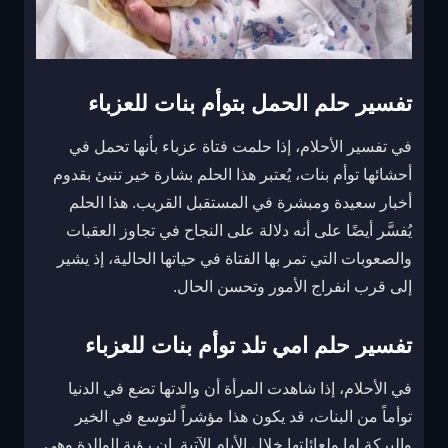
تفسير حلم الحمل بتوأم بنات للعزباء
في تفسير الأحلام، إذا حلمت فتاة عزباء بأنها تحمل في
أحشائها توأم بنات، يُعتبر هذا الحلم بشارة خير تنبئ بقدوم
أخبار سعيدة ومبشرة في المستقبل القريب. هذا الحلم
يُفسَّر أيضًا على أنه دلالة على النجاح في تجاوز العقبات
والصعوبات التي تمر بها الفتاة في حياتها الحالية، إذ يشير
إلى قرب انفراج الأمور وتحسن الحال.
تفسير حلم امي تلد توأم بنات للعزباء
في الأحلام، إذا شاهدت المرأة أن والدتها تضع في الدنيا
توأماً من البنات، قد يكون هذا مؤشراً لتوسع في الخير
والبركة لها ولعائلتها خلال الأيام الآتية. إن رؤية الوالدة وهي