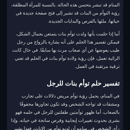
المنام قد تبشر بتحسن هذه الحالة. بالنسبة للمرأة المطلقة،
رؤية التوأم من البنات قد تشير إلى فتح صفحة جديدة في
حياتها، ملئها بالفرص والبدايات الجديدة.
أما إذا حلمت بأنها ولدت توأم بنات يتمتعن بجمال الشكل،
فيمكن تفسير هذا الحلم على أنه بشارة بالزواج من رجل
طيب يعوضها عن أي صعاب مرت بها سابقًا. في حال كانت
الرائية تعمل، فإن رؤية ولادة توأم بنات في الحلم قد تعني
ترقية مرتقبة في العمل.
تفسير حلم توأم بنات للرجل
في المنام، يحمل رؤية توأم مريض دلالات على تجارب
ومشقات قد تواجه الشخص وقد تكون تجاوزها محفوفًا
بالصعاب. أما ظهور توأمتين طفلتين للرجل في حلمه فهو
بشرى بحدوث تغييرات إيجابية وفرص سانحة في حياته. وإذا
رأى الشخص في منامه أن لديه توأم من الإناث، فهذا يشير