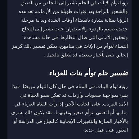
رؤيا توأم الإناث في الحلم تشير إلى التخلص من الضيق
والشعور بالراحة بعد فترات طويلة من الأزمات. تعد هذه
الرؤيا بمثابة بشارة بانقضاء أوقات الشدة وبداية مرحلة
جديدة تتسم بالهدوء والاستقرار، حيث تشير إلى النجاح
وتحقيق الأماني التي طال انتظارها. في حالة مشاهدة
النساء لتوأم من الإناث في منامهن، يمكن تفسير ذلك كرمز
إيجابي ينبئ بأخبار سعيدة قد تتعلق بالحمل.
تفسير حلم توأم بنات للعزباء
رؤية توأم البنات في المنام في حال كان التوأم مريضًا، فهذا
ينبئ بمواجهة صعوبات وأزمات قد تعكر صفو الحياة في
الأمد القريب. على الجانب الآخر، إذا رأت الفتاة العزباء في
منامها أنها تعتني بتوأم صغير وتقبلهما، فقد يكون ذلك بشرى
بالأخبار السارة والتغييرات الإيجابية كالنجاح في الدراسة أو
العثور على عمل جديد.