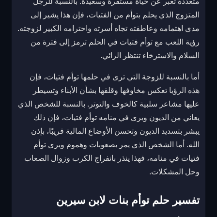
متعددة تعبر عن حياة مستقرة وسعيدة. بالنسبة للرجل
المتزوج الذي يحلم بتوأم من الفتيات، فإن هذا يشير إلى
مدى اهتمامه وعاطفته تجاه أسرته واحترامه الكبير لزوجته.
رؤية اللعب مع توأم فتيات في الحلم ترمز إلى فترة من
السلام والاسترخاء تنتظر الرائي.
أما بالنسبة للزوجة التي ترى في حلمها توأم فتيات، فإن
هذه الرؤيا تعكس مخاوفها وقلقها بشأن الأبناء وتسيطر
عليها مشاعر سلبية كالخوف والتوتر. بالنسبة للشخص الذي
يعاني من الديون ويرى في منامه توأم فتيات، فإن ذلك
يبشر بتسديد الديون وتحسن الأوضاع المالية قريبًا، بإذن
الله. أما الشخص الذي يمر بصعوبات وهموم ويرى توأم
فتيات في منامه، فهذا ينذر بانفراج الكرب وزوال الصعاب
وحل المشكلات.
تفسير حلم توأم بنات لابن سيرين