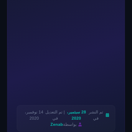
تم النشر
28 سبتمبر،
| تم التعديل
14 نوفمبر،
في
2020
في
2020
بواسطة
Zenab