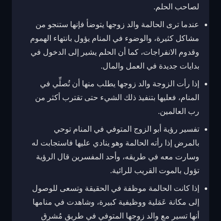
لصاحب الحلم.
عندما ترى الحالمة والد زوجها يتوضأ فإنها ستنجو من
مشاكل كثيرة، والوضوء في المنام يؤول بانتهاء الهموم
وقدوم الانفراجات، كما أن الحلم يشير إلى الدخول في
بدايات جديدة في العمل والمال.
إذا رأت الزوجة والد زوجها يطلب منها أن تُصلِّي في
المنام، فعليها بتنفيذ ذلك الشيء حتى تقترب أكثر من
رب العالمين.
تفسير رؤية أبو الزوج المتوفي في المنام توحي
بالمرض إذا رأته الحالمة وهو ينادي عليها فاستجابت له
وسارت معه في طريقه، وأحد المفسرين قال الرؤية
تؤول بالموت القريب للرائية.
إذا كانت الحالمة موظفة في الحقيقة وتسعى للوصول
إلى مكانة عَمَلية ووظيفية كبيرة، وشاهدت في منامها
أنها تسير مع والد زوجها المتوفي في طريق مُشرِق