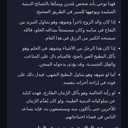
فهذا يوحي بأنه شخص مُتدين ويمدَّها بالنصائح الدينية
السليمة ويوجهها للسير في الطريق الصحيح.
إذا كان والد الزوج تاجراً وشوهِد وهو يتناول المزيد من
التفاح في منامه وكان مستمتعاً بمذاقه الحلو، فالله
سيمنحه الكثير من الرزق في هذا العام.
إذا كان هذا الرجل من الأغنياء وشوهِد في الحلم وهو
يأكل البطيخ الغير ناضج، فالمنام دال على المتاعب
والعِلل الجسدية، وقد يؤذى بدخوله السجن.
أما لو شوهِد وهو يتناول البطيخ الشهي، فيدل ذلك على
قوته في إزاحة أحزانه بنفسه.
لو رأته الحالمة وهو يأكل الرُمان الطازج، فهذه كناية
عن سلوكياته الدينية الطيبة، ولو كان يُقدِّم الرُمان
للآخرين حتى يأكلون منه ويستمتعون به، فإنه يساعد
الناس في قضاء احتياجاتهم.