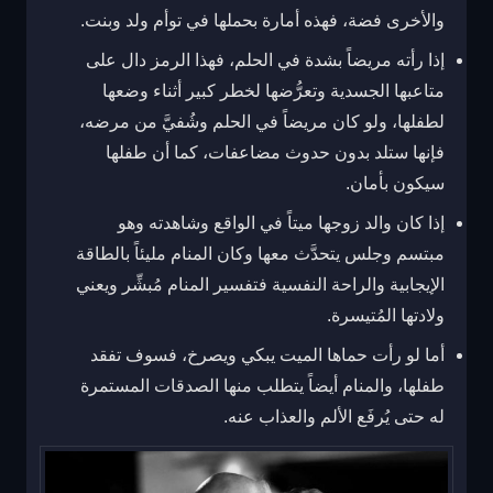
والأخرى فضة، فهذه أمارة بحملها في توأم ولد وبنت.
إذا رأته مريضاً بشدة في الحلم، فهذا الرمز دال على
متاعبها الجسدية وتعرُّضها لخطر كبير أثناء وضعها
لطفلها، ولو كان مريضاً في الحلم وشُفيَّ من مرضه،
فإنها ستلد بدون حدوث مضاعفات، كما أن طفلها
سيكون بأمان.
إذا كان والد زوجها ميتاً في الواقع وشاهدته وهو
مبتسم وجلس يتحدَّث معها وكان المنام مليئاً بالطاقة
الإيجابية والراحة النفسية فتفسير المنام مُبشِّر ويعني
ولادتها المُتيسرة.
أما لو رأت حماها الميت يبكي ويصرخ، فسوف تفقد
طفلها، والمنام أيضاً يتطلب منها الصدقات المستمرة
له حتى يُرفَع الألم والعذاب عنه.