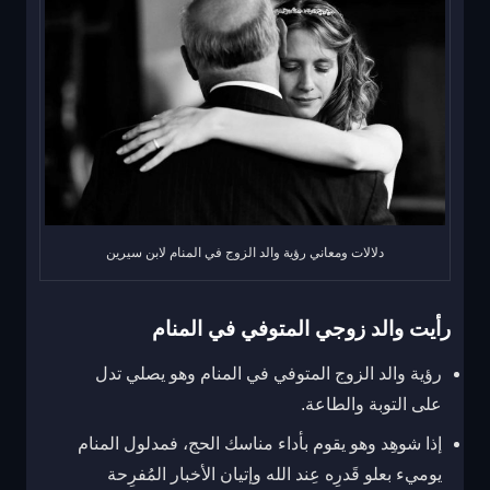
دلالات ومعاني رؤية والد الزوج في المنام لابن سيرين
رأيت والد زوجي المتوفي في المنام
رؤية والد الزوج المتوفي في المنام وهو يصلي تدل
على التوبة والطاعة.
إذا شوهِد وهو يقوم بأداء مناسك الحج، فمدلول المنام
يوميء بعلو قَدرِه عِند الله وإتيان الأخبار المُفرِحة