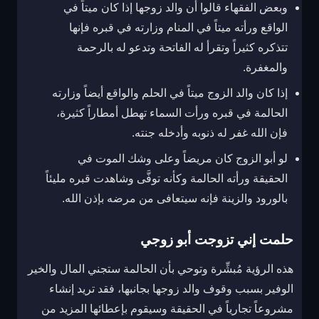
وبعض الفقهاء قالوا أن والد زوجها إذا كان ميتاً في
الواقع ورأته ميتاً في المنام وزارته في قبره فإنها
تتذكره كثيراً وتقرأ له الفاتحة وتدعو له بالرحمة
والمغفرة.
إذا كان والد الزوج ميتاً في الحلم والواقع أيضاً وزارته
الحالمة في قبره ورأت السماء تهطل أمطاراً كثيرة،
فإن الله غفر له ذنوبه وأدخله جنته.
لو أبو الزوج كان مريضاً وعلى وشك الموت في
الحقيقة ورأته الحالمة وكأنه توفَّى وشاهدت قبره مليئاً
بالورود والزينة فإنه سيتعافى من مرضه بإذن الله.
حلمت إني تزوجت أبو زوجي
هذه الرؤية مُبشِّرة وتوحي بأن الحالمة ستجني المال والخير
الوفير بسبب وقوف والد زوجها بجانبها، فقد تريد إنشاء
مشروعاً تجارياً في الحقيقة وسيقوم بإعطائها المزيد من