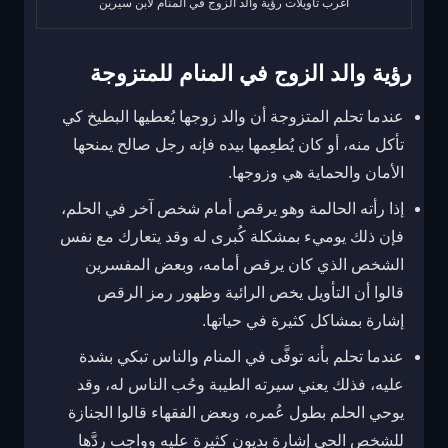
أغرب تأويلات رؤية والد الزوج في المنام لابن سيرين
رؤية والد الزوج في المنام للمتزوجة
عندما تحلم المتزوجة أن والد زوجها يُعطيها البطيخ كي
تأكل منه، أو كان يُطعِمها بيده فإنه رجل صالح يمنحها
الأمان والحماية هي وزوجها.
إذا رأته الحالمة وهو يرقص أمام شخص آخر في الحلم،
فإن ذلك يوميء بمشكلة كُبرى له وقد يتعارك مع نفس
الشخص الذي كان يرقص أمامه، وبعض المفسرين
قالوا أن التأويل يخص الرائية وظهور رمز الرقص
إشارة بمشاكل كثيرة في حياتها.
عندما تحلم بأنه توفَّى في المنام والناس تبكي بشدة
عليه، فذلك يعني سيرته الطيبة وحُب الناس له، وقد
يوحي الحلم بطول عُمره، وبعض الفقهاء قالوا الجنازة
للشخص الحي إشارة بديون كثيرة عليه وواجب ردَّها