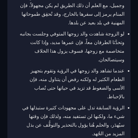
وجميل، مع العلم أن ذلك الطريق لم يكن مجهولاً، فإن
المنام يرمز إلى سفرها بالخارج، وقد تُحقِق طموحاتها
المهنية في بلد بعيد عن بلدها.
لو الزوجة شاهدت والد زوجها المتوفي وجلست بجانبه
وتحدَّثا الطرفان معاً، فإن عمرها مديد، وإذا كانت
متخاصمة مع زوجها، فسوف يزول هذا الخلاف
وسيتصالحان.
عندما تشاهد والد زوجها في الرؤية وتقوم بتجهيز
الطعام الكثير له ولكنه رفض أن يتناول منه، فإن
الأسى والضغوط قد تزيد في حياتها حتى تُصاب
بالإحباط.
الرؤية السابقة تدل على مجهودات كثيرة ستبذلها في
شيء ما، ولكنها لن تستفيد منه، ولذلك فإن وقتها
سيُهدَر، والحلم هُنا يؤول بالتحذير والتوقُّف عن بذل
المزيد من الجُهد.