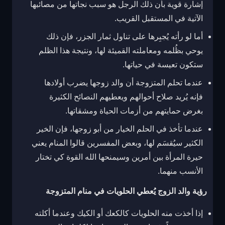
إشارة قوية بأن ذلك الرجل هو سبب نجاتها من مصائبها
الآتية في المستقبل القريب.
أما لو رأته يُجبِرها على تناول ثمار الجزر، فإن ذلك
يوحي بظُلمه ومعاملته القميئة لها، ونتيجة هذا الظلم
ستكون تعيسة في حياتها.
عندما تحلم المتزوجة أن والد زوجها يضرب أولادها
فإنه يُريد صلاح أحوالهم ويعطيهم النصائح الكثيرة
بغرض حمايتهم من أزمات الحياة ومشقاتها.
عندما تأخذ في الحلم الخيار من أبو زوجها، فإن الخير
الكثير سيُقسَم لها، وبعض المفسرين قالوا المنام يعني
حيرة المرأة بين أمرين وسيمنحها الله القوة كي تختار
الأنسب منهما.
رؤية والد الزوج يُعطي الحلويات في منام المتزوجة
إذا أخذت منه الحلويات كالكعك أو الكيك وعندما أكلته