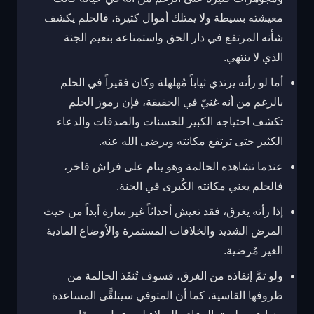
معيشته بسيطة ولا يمتلك أموال كثيرة، فالحلم يكشف
شأنه المرتفع في دار الحق واستمتاعه بنعيم الجنة
الذي لا ينتهي.
أما لو رأته يرتدي ثياباً مُهلهلة وكان فقيراً في الحلم
بالرغم من أنه غنيّ في الحقيقة، فإن رموز الحلم
تكشف احتياجه الكبير للحسنات والصدقات والدعاء
الكثير حتى ترتفع مكانته ويرضى الله عنه.
عندما تشاهده الحالمة وهو ينام على فراش فاخر،
فالحلم يعني مكانته الكُبرى في الجنة.
إذا رأته يغرق، فقد تعيش أحداثاً غير سارة أبداً من حيث
المرض الشديد والخلافات المستمرة والأوضاع المادية
الغير مُرضية.
ولو تمَّ إنقاذه من الغرق، فسوف تُنقَذ الحالمة من
ظروفها القاسية، كما أن المتوفي سيتلقَّى المساعدة