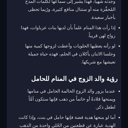
وجدته شهياً، فهذا يشير إلى سماعها لكلمات المدح
المُحفِّزة منه أو ستنال منافع كثيرة، ورُبما تحظى
بأخبار سعيدة.
إذا رأت هذا المنام علماً بأن لديها بنات عزباوات، فهذا
زواج لهن قريباً.
لو رأته يعطيها الحلويات وأعطت لزوجها كمية منها
وجلسا الاثنان يأكلان في الحلم، فهذه حياة جميلة
تعيشها مع شريكها.
رؤية والد الزوج في المنام للحامل
عندما يزور والد الزوج الحالمة الحامل في منامها
ويمنحها قلادةً أو خاتماً من ذهب فإنها ستكون أمَّاً
لطفل ذكر.
أما لو منحها هدية فضة فإنها حامل في بنت، وإذا كانت
الهدية عبارة عن قطعتين من الحُلي واحدة من الذهب