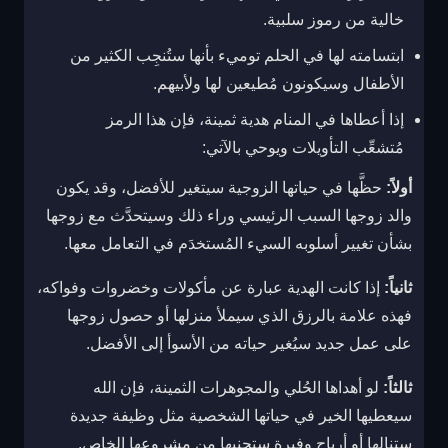
خالية من رموز سلبية.
ابتسامته لها في الحلم توميء بأنها ستُنجِب الكثير من
الأطفال وسيكونون مُطيعين لها ولأبيهم.
إذا أعطاها في المنام هدية ثمينة، فإن هذا الرمز
مُتشعِّب التأويلات ويوحي بالآتي:
أولاً:
حظَّها في حياتها الزوجية سيتغير للأفضل، وقد يكون
والد زوجها السبب الرئيسي وراء ذلك وسيتحدَّث مع زوجها
بشأن تغيير أسلوبه السيء المُستخدَم في التعامل معها.
ثانياً:
إذا كانت الهدية عبارة عن مأكولات وخضروات وفواكه،
فهذه علامة بالرزق الذي سيملأ منزلها أو حصول زوجها
على عمل جديد سيُغير حياته من الأسوأ إلى الأفضل.
ثالثاً:
لو أهداها الحُلي والمجوهرات الثمينة، فإن الله
سيعطيها الخير في حياتها الشخصية مثل وظيفة جديدة
ستنالها أو أرباح وفيرة ستجنيها من مشروعها الخاص.