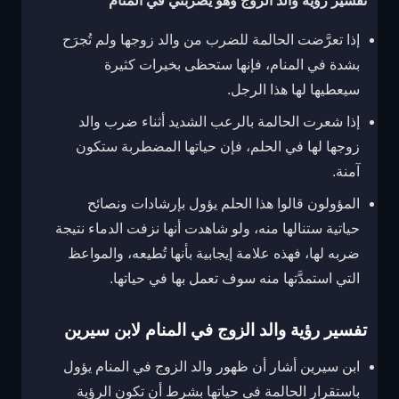
تفسير رؤية والد الزوج وهو يضربني في المنام
إذا تعرَّضت الحالمة للضرب من والد زوجها ولم تُجرَح
بشدة في المنام، فإنها ستحظى بخيرات كثيرة
سيعطيها لها هذا الرجل.
إذا شعرت الحالمة بالرعب الشديد أثناء ضرب والد
زوجها لها في الحلم، فإن حياتها المضطربة ستكون
آمنة.
المؤولون قالوا هذا الحلم يؤول بإرشادات ونصائح
حياتية ستنالها منه، ولو شاهدت أنها نزفت الدماء نتيجة
ضربه لها، فهذه علامة إيجابية بأنها تُطيعه، والمواعظ
التي استمدَّتها منه سوف تعمل بها في حياتها.
تفسير رؤية والد الزوج في المنام لابن سيرين
ابن سيرين أشار أن ظهور والد الزوج في المنام يؤول
باستقرار الحالمة في حياتها بشرط أن تكون الرؤية