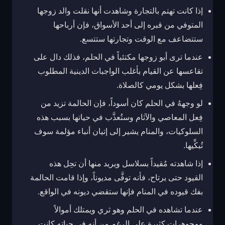
إذا كانت تهتم بالتجارة وشاهدت أنها نقلت والد زوجها
المتوفي من قبره إلى أحد الأسواق، فإن أرباحها
ستتضاعف مع الوقت وتجارتها ستتسع.
عندما ترى أبو زوجها مكتئباً في الحلم، فذلك دال على
تقاعسها عن القيام بأغلب الواجبات الدينية المطلوب
فِعلها بشكل يومي كالصلاة.
لو وجههُ في الحلم كان أسوداً، فإن الحالمة تزيد من
فِعل المعاصي والآثام وستُعذَّب في حياتها بسبب هذه
السلوكيات، والمنام يشير إلى إتيان أنباء مؤلمة سوف
تُبكِّيها.
إذا شاهدته مُقيداً بسلاسل ويريد منها أن تحِل هذه
القيود حتى يرتاح، فأنه توفَّى مديوناً، وإذا قامت الحالمة
بفك قيوده في المنام فإنها ستقضي ديونه في الواقع.
عندما تشاهده في الحلم وهو ثري ويمتلك أموالاً
ومجوهرات كثيرة على الرغم من أنه في حياته كانت