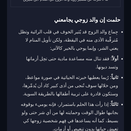
حلمت إن والد زوجي يجامعني
جِماع والد الزوج قد يُثير الخوف في قلب الرائية وتظل
مُترقِّبة الأذى منه في اليقظة، ولكن تأويل المنام لا
يعني الشر، وإنما يوحي بالخير كالآتي:
أولاً:
فقد تنال منه مساعدة مادية حتى تحِل أزماتها
وتسد ديونها.
ثانياً:
رُبما يعطيها خبرته الحياتية في صورة مواعظ،
ومن خلالها سوف تُنجى من أذى كبير كاد أن يُدمِّرها،
وستكون قادرة على تربية أطفالها بالطريقة السوية.
ثالثاً:
إذا رأت هذا الحلم باستمرار، فإنه يوميء بوقوفه
بجانبها طوال الوقت وحمايته لها من أي شر حتى ولو
بسيط، كما أنه يساعدها في فِهم شخصية زوجها كي
تعيش حياتها بدون تنغيص أو أزمات.