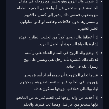
إذا شوهِد والد الزوج وهو يجلس مع زوجته في منزل
الحالمة، فإنها ستحمل قريباً، ولو تناول الجميع الطعام
مع بعضهم، فمعنى ذلك يشير إلى حُسن علاقتهم
واستمرارها بدون خلافات، وخاصة لو كانوا يتناولون
الخُبز الشهي.
إذا أعطاها والد زوجها كوباً من الحليب الطازج، فهذه
إشارة بالحياة السعيدة أو الحمل القريب.
إذا وضع والد الزوج في المنام الحناء على رأسه،
فدلالة ذلك مُبشرة بأنه رجل تقي ويسير على نهج
رسول الله في حياته.
عندما تحلم المتزوجة أن جميع أفراد أسرة زوجها
يزورونها في الحلم، فإنها ستنعم بتقديرهم ومحبتهم
لها، وبالتالي فعلاقتها بزوجها ستكون هادئة.
إذا أخذت من والد زوجها في الحلم ثمرات من المانجو،
فإنها ستنجو من عراقيل ومصاعب كثيرة، والحلم