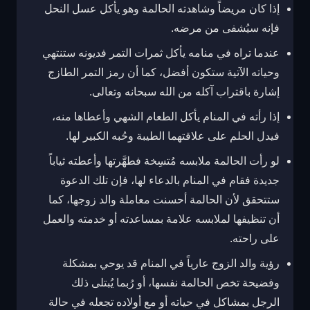
إذا كان مريضاً وشاهدته الحالمة وهو يأكل عسل النحل
فإنه سيُشفى من مرضه.
عندما تراه في منامه يأكل ثمرات التمر فديونه ستنتهي
وحياته الآتية ستكون أفضل، كما أن رمز التمر الطازج
إشارة باقتراب آكله من الله سبحانه وتعالى.
إذا رأته في المنام يأكل الطعام الشهي وأعطاها منه،
فيدل الحلم على علاقتهما الطيبة وحُبه الكبير لها.
لو رأت الحالمة ملابسه مُتسِخة فطهَّرتها وأعطته ثياباً
جديدة فقام في المنام بالدعاء لها، فإن تلك الدعوة
ستتحقق لأن الحالمة أحسنت معاملة والد زوجها، كما
أن تنظيفها لملابسه علامة بمساعدته أو خدمته والعمل
على راحته.
رؤية والد الزوج عارياً في المنام قد يوحي بمشكلة
وفضيحة تخص الحالمة نفسها، أو رُبما يُبتلى ذلك
الرجل بمشاكل في حياته أو مع أولاده تجعله في حالة