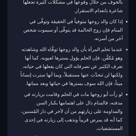
بالخوف من خلال وقوعها في مشكلات كثيرة تجعلها
شاعرة بانعدام الاستقرار.
إذا كان والد زوجها متوفياً في الحقيقة وتوفَّى في
المنام فإن زوج الحالمة قد يتوفَّى أو سيموت شخص
آخر من أسرته.
عندما تحلم المرأة بأن والد زوجها توفَّاه الله وشاهدته
وهو مُكفَّن، فإن الحلم يؤول بسترها لعيوبه، كما أنها
تعرف الكثير عن تصرفاته التي كان يفعلها في حياته،
ولكنها لن تتحدَّث عنها مستقبلاً، وبما أنها سترت إنساناً
ميتاً، فإن الله سوف يسترها في حياتها وبعد مماتها.
لو رأت أبو زوجها مات في الحلم وقامت بزيارته في
مدفنه، فالمنام دال على اهتمامها بكبار السن
والمداومة على زيارتهم من آن لآخر في دار المُسنين،
كما أنه قد يمرض قريباً وتذهب إلى زيارته في إحدى
المستشفيات.