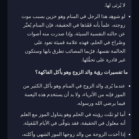
لا يُرثى لها.
لو شوهِد هذا الرجل في المنام وهو حزين بسبب موت
زوجته، علماً بأنه فَقَدَها في الحقيقة، فإن المنام يُعبِّر
عن حالته النفسية السيئة، وإذا صدرت منه أصوات
وصُراخ في الحلم، فهذه علامة قميئة تعود على
الحالمة نفسها، فرُبما المصائب تطرق بابها وستكون
غير قادرة على تحمُّلها.
ما تفسيرات رؤية والد الزوج وهو يأكل الفاكهة؟
عندما يُرى والد الزوج في المنام وهو يأكل الكثير من
الموز فإنه من الأثرياء، ولا بد أن يستخدم هذه النِعمة
فيما يرضي الله ورسوله.
أما لو تمَّت رؤيته في الحلم وهو يتناول الموز مع العلم
أنه معلول في الحقيقة، فقد يتوفَّى في الأيام المُقبِلة.
إذا أخذت الزوجة من والد زوجها الموز الشهي وأكلته،