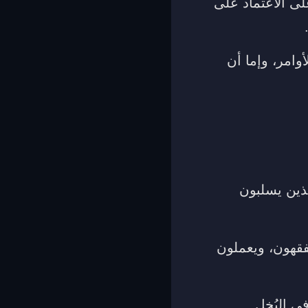
لى الاعتماد على
وامر، وإما أن
لذين يسلبون
يفقهون، ويعملون
ي البُخل