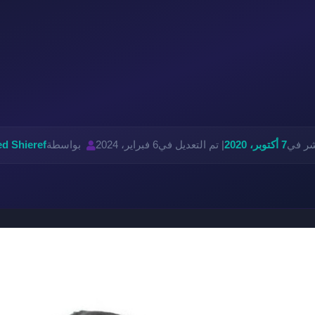
شر في
7 أكتوبر، 2020
| تم التعديل في
6 فبراير، 2024
بواسطة
d Shieref