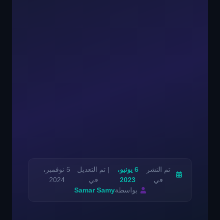
تم النشر
6 يونيو،
| تم التعديل
5 نوفمبر،
في
2023
في
2024
بواسطة
Samar Samy