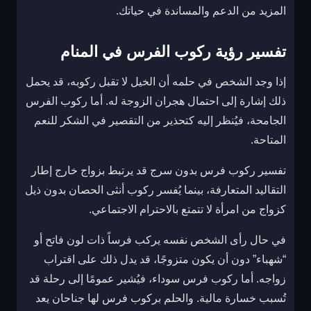
المزيد من الدعم والمساندة في حياتك.
تفسير رؤية ركوب الفرس في المنام
إذا وجد الشخص في حلمه أن الخيل لا تقبل ركوبه، قد يحمل
ذلك إشارة إلى احتمال هجران الزوجة له. أما ركوب الفرس
الجامحة، فيُنظر إليه كتحذير من التقصير في الشكر للنعم
المتاحة.
تفسير ركوب فرس بدون سرج قد يرتبط بزواج خارج إطار
التقاليد المتعارفة، بينما يُفسر ركوب أنثى الحصان بدون ذيل
كزواج من امرأة لا تتمتع بالاحترام الاجتماعي.
في حال رأى الشخص نفسه يركب فرساً ذات لون فاتح أو
“شهباء” دون أن يكون متزوجًا، قد يدل ذلك على اقتراب
زواجه. أما ركوب فرس سوداء، فيُشير عمومًا إلى رحلة قد
تُسبب خسارة مالية. والحلم بركوب فرس لها جناحان يعد