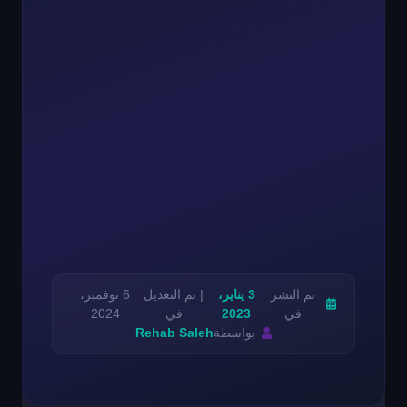
تم النشر
3 يناير،
| تم التعديل
6 نوفمبر،
في
2023
في
2024
بواسطة
Rehab Saleh