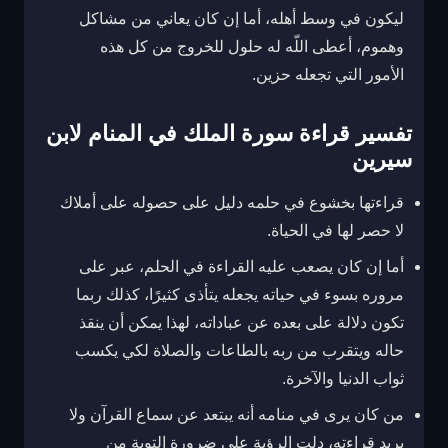
ليكون في وسط أهله، أما إن كان يعاني من مشاكل
وهموم، أعطى اللّه له حلول للخروج من كل هذه
الأمور التي تجعله حزين.
تفسير قراءة سورة الملك في المنام لابن
سيرين
قراءتها
بخشوع في حلمه دليل على حصوله على أملاك
لا حصر لها في الحياة.
أما إن كان يصعب عليه القراءة في الحلم، عبر على
مروره بسوء في حياته يجعله يتأذى كثيرًا، كذلك ربما
تكون دلالة على بعده عن عباداته، لهذا يمكن أن ينقذ
حاله ويتقرب من ربه بالطاعات والصلاة لكي يكسب
ثواب الدنيا والآخرة.
من كان يرى في منامه أنه يبتعد عن سماع القرآن ولا
يريد قراءته، دلت الرؤية على ضرورة التوبة من