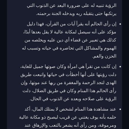
الرؤية تنبيه له على ضرورة البعد عن الذنوب التي
يرتكبها حتى يتقبله ربه ويدخله الجنة برحمته.
إن رأى الحالم أنه يقرأ آيات من القرآن، فهذا دليل
مؤكد على أنه سيصل لمكانة عالية لا يقل بعدها أبدًا،
كذلك هي تعبير عن قضاء أي دين عليه ويخلصه من
الهموم والمشاكل التي تحاصره في حياته وتسبب له
الحزن والغم.
إن كانت من تقرأ هي امرأة وكان صوتها جميل للغاية،
دلت رؤيتها على أنها أخطأت في حياتها واتبعت طريق
الهدى لتجد الرحمة والمغفرة من ربها عند موتها،
وإن
رأى الحالم هذا المنام وكان في طريق الضلال، دلت
الرؤية على صلاحه وبعده عن الذنوب في الحال.
عند مشاهدة هذا المنام لشخص لا يمتلك المال، أكد
حلمه بأنه يوف يغتني عن قريب ليصبح ذو مكانة عالية
ومرموقة، و
من رأى أنه يشعر بالتعب والإرهاق عند