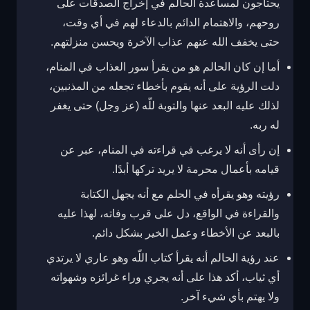
يحتاجون لمساعدة الحالم في إخراج الصدقات على
روحهم، والاهتمام الدائم بالدعاء لهم في أي وقت،
حتى يخفف الله عنهم عذاب الآخرة ويحسن منزلتهم.
أما إن كان الحالم هو من يقرأ سور العذاب في المنام،
دلت الرؤية على أنه يقوم بأخطاء تجعله من المذنبين،
لذلك عليه البعد عنها والتوبة للّه (عز وجل) حتى يغفر
له ربه.
إن رأى أنه لا يرغب في قراءته في المنام، عبر عن
قيامه بأعمال محرمة لا يريد تركها أبدًا.
رؤيته وهو يقرأه في الحلم مع أنه يجهل الكتابة
والقراءة في الواقع، دل على قرب وفاته، لهذا عليه
بالبعد عن الأخطاء وعمل الخير بشكل دائم.
عند رؤية الحالم أنه يقرأ كتاب اللّه وهو عاري لا يرتدي
أي ثياب، أكد هذا على أنه يجري وراء غرائزه وشهواته
ولا يهتم بأي شيء آخر.