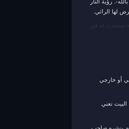
لله-. رؤية النار
ض لها الرائي.
نة ستحدث له في
ي أو خارجي
البيت تعني
وم بنشره صاحب