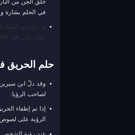
خَلق الجن من النار 
في الحلم بشارة و
لو رأى في المنام 
حياته على قدر الإح
حلم الحريق ف
وقد دلّ ابن سيرين
لصاحب الرؤيا.
إذا تم إطفاء الحر
الرؤية على لصوص 
عند رؤية الشخص ي