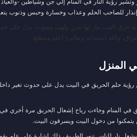
وتشير رؤية النار في المنام إلي جن وشياطين -والعياذ با
إنذار للصاحب الحلم وعذاب وخسارة وحبس وذنوب يتعر
أنه حرق البيت بنار لها شرر ولهب وصوت، يدل على فت
تراق، والله (سبحانه وتعالى) أعلم ومطلع.
ي المنزل
 رؤية حلم الحريق في البيت يدل على حدوث تغير داخل
يق في المنام وجاءت رياح إشعال الحريق مرة أخري في 
يتمكنوا من دخول البيت ويسرقون البيت.
شعل نار للناس تنور الطريق، ذلك إشارة على علم يق