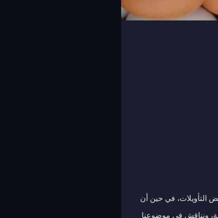
عض التأويلات، في حين أن
دمة، ونناقش في موضوعنا