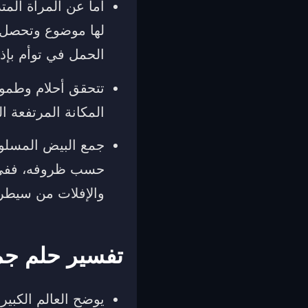
أما عن المرأة الم
لها موضوع وتحصل ع
الحمل في توأم بإذن
تتحقق أحلام وطموح
المكانة المرتفعة 
جمع البيض المسلوق
حسب ظروفه، ففي حا
والإفلات من سيطرت
تفسير حلم جم
يوضح العالم الكبي