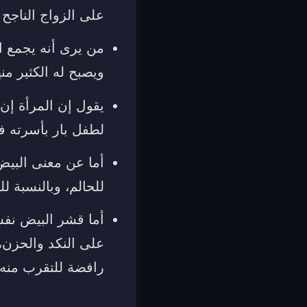
على الزواج الناجح 
من يرى أنه يجمع ا
ويصبح له الكثير من
يقول إن المرأة إن
لطفل بار بأسرته ف
أما عن معنى البيض 
للحالم، وبالنسبة ل
أما قشر البيض نفس
على النكد والحزن،
رافضة للتقرب منه.