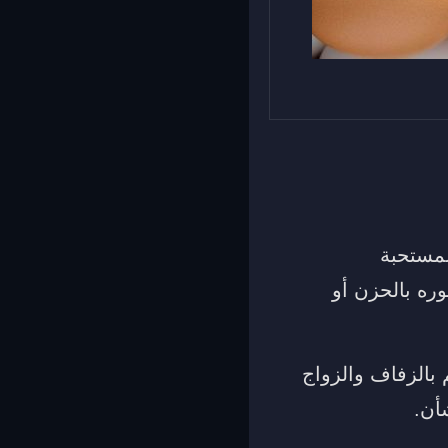
لمستحبة
ره بالحزن أو
بالزفاف والزواج
أن.