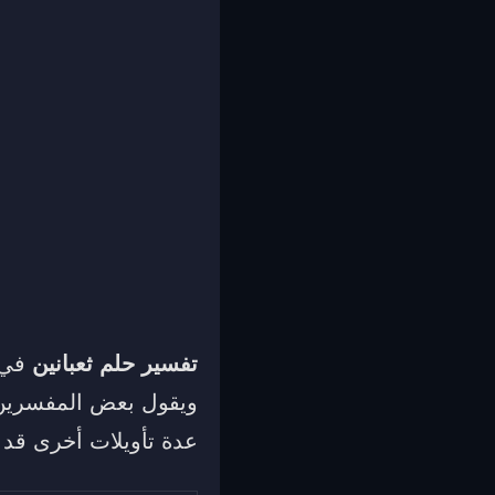
تفسير حلم ثعبانين
في ا
ويقول بعض المفسرين أ
عدة تأويلات أخرى قد ن