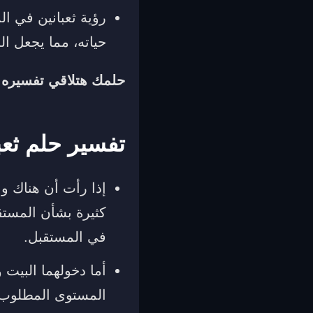
رؤية ثعبانين في ا
حياته، مما يجعل ال
حلمك هتلاقي تفسيره
تفسير حلم ثعبا
إذا رأت أن هناك وا
كثيرة بشأن المستق
في المستقبل.
أما دخولهما البيت
المستوى المطلوب 