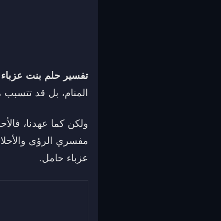
تفسير حلم بنت عزباء
المنام، بل قد تتسبب م
ولكن كما عهدنا، فالأ
مفسري الرؤى والأحلا
عزباء حامل.