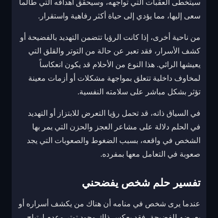
سيتخطى العقبات التي تواجهه، وسيحقق أهدافه التي طالما
سعى إليها، مما يؤدي إلى حياة أكثر رفاهية واستقرار.
من ناحية أخرى، إذا كانت الرؤيا تتضمن التهديد بالفضيحة أو
كشف الأسرار، فقد تعبر عن حالة من التوتر والقلق التي
يعيشها الرائي. هذا النوع من الأحلام قد يكون انعكاساً
لمخاوف داخلية تتعلق بمواجهة مشكلات أو أزمات معينة
تؤثر بشكل مباشر على سلامته النفسية.
في السياق ذاته، قد تحمل رؤيا التعرض للابتزاز أو التهديد
في الحلم دلالة على مشاعر العجز والحزن التي يمر بها
الشخص في واقعه، بسبب الضغوط والصعوبات التي يجد
صعوبة في التعامل معها بمفرده.
تفسير حلم شخص يفضحني
عندما يرى شخص في منامه أن هناك من يكشف أسراره أو
يعرضه للفضيحة، فقد يعكس ذلك وجود توتر وعدم ارتياح