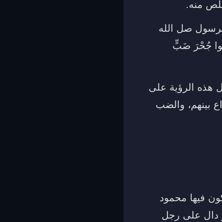
خلص منه.
الرسول صل الله
كُوا جُحْرَ ضَبٍّ
 هذه الرؤية على
اع بينهم، والضب
كون فيها محمود
و دال على رجل