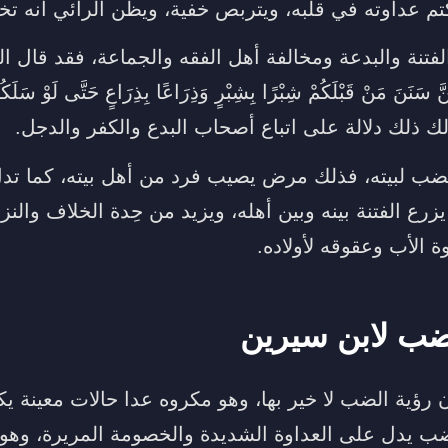
تم عداوته في قلبه، ويتربص خفية، ويظن الرائي أنه ت
لفتنة والبدعة ومخالفة أهل الفقه والجماعة، فقد قال 
 سَنَنَ مَنْ قَبْلَكُمْ شِبْرًا بِشِبْرٍ وَذِرَاعًا بِذِرَاعٍ حَتَّى لَوْ سَلَ
في ذلك ذلك دلالة على اتباع أصحاب البدع والكفر والدجل.
ب لبيته، فذلك مرض يصيب فرد من أهل بيته، كما تدل
ع الفتنة بينه وبين أهله، ويزيد من حِدة الخلاف والنز
 الأب وعقوقه لأولاده.
ضب لابن سيرين
 رؤية الضب لا خير بها، وهو مكروه عدا حالات معينة ي
ضب يدل على العداوة الشديدة والخصومة المريرة، وه