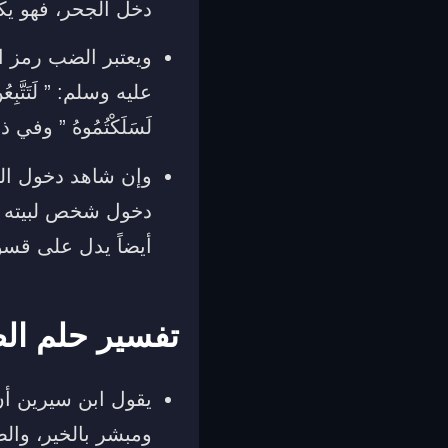
دخل الجحر، فهو يك
ويعتبر الضب رمز ا
عليه وسلم: ” لَتَتَّبِعُنَّ
لَسَلَكْتُمُوهُ ” و
وإن شاهد دخول الض
دخول شخص لبيته يزر
أيضاً يدل على قسوة
تفسير حلم ال
يقول ابن سيرين أن
ومبشر بالخير، وال