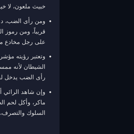
خبيث ملعون، لا خي
ومن رأى الضب، دل
قريباً، ومن رموز 
على رجل مخادع مكا
وتعتبر رؤيته مؤشر
الشيطان لأنه ممسو
رأى الضب يدخل لجح
وإن شاهد الرائي أ
ماكر، وأكل لحم ا
السلوك والتصرف، 