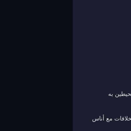
حيطين به
خلافات مع أناس