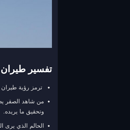
تفسير طيران 
ترمز رؤية طيران ا
من شاهد الصقر يط
وتحقيق ما يريده.
الحالم الذي يرى ا