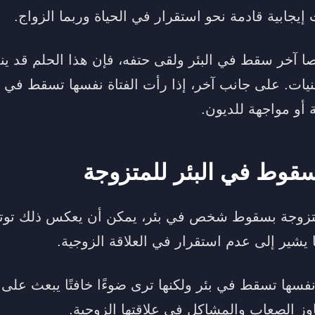
 إيجابية قادمة نحو استقرار في الحياة وربما الزواج.
 آخر سقط في البئر ولقى حتفه، فإن هذا الحلم قد ي
منيات. على جانب آخر، إذا رأت الفتاة نفسها تسقط في ب
 أو مواجهة للديون.
سقوط في البئر للمتزوجة
لمتزوجة بسقوط شخص في بئر، يمكن أن يعكس ذلك تو
ا يشير إلى عدم استقرار في العلاقة الزوجية.
فسها تسقط في بئر ولكنها ترى ضوءًا خافتًا يبعث على 
اوز الصعاب والمشاكل في علاقتها الزوجية.