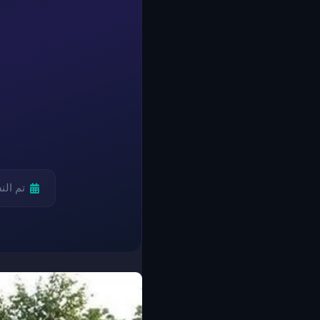
تم ال