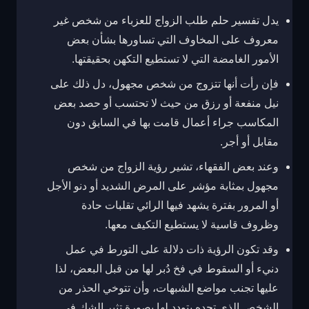
يدل تفسير حلم طلب الزواج للعزباء من شخص غير
معروف على المخاوف التي تساورها بشأن بعض
الأمور الغامضة التي لا تستطيع التكهن بحقيقتها.
فإن رأت أنها تتزوج من شخص مجهول، دل ذلك على
نيل منفعة أو رزق من حيث لا تحتسب أو حصد بعض
المكاسب جراء أعمال قامت بها في السابق دون
مقابل أو أجر.
وعند بعض الفقهاء، تشير رؤية الزواج من شخص
مجهول بمثابة مؤشر على المرض الشديد أو دنو الأجل
أو المرور بفترة يشهد فيها الرائي تقلبات حادة
وظروف قاسية لا يستطيع التكيف معها.
وقد تكون الرؤية ذات دلالة على التورط في عمل
دنيء أو السقوط في فخ دُبر لها من قبل البعض، لذا
عليها تجنب مواضع الشبهات، وأن تتوخي الحذر من
الشخص الذي تجده يتودد لها بصورة تثير الشك في