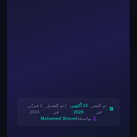
تم النشر
13 أكتوبر،
| تم التعديل
1 فبراير،
في
2020
في
2024
بواسطة
Mohamed Shieref