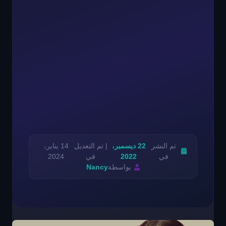
تم النشر
22 ديسمبر،
| تم التعديل
14 يناير،
في
2022
في
2024
بواسطة
Nancy