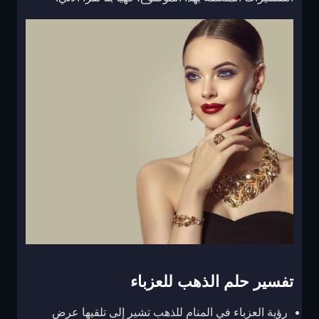
تفسير حلم الذهب للعزباء
رؤية العزباء في المنام للذهب تشير إلى تلقيها عرض