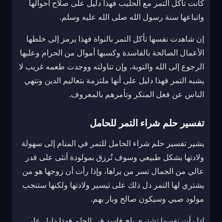
كانت تأكل التمر مع الحليب فهذا دليل على صلاح أحوالها
واتباعها سنة رسول الله صلى الله عليه وسلم.
إن شاهدت نفسها تأكل التمر بالنواة فهذا يرمز إلى خلطها
الأعمال الصالحة بالفاسدة وكسبها أموال من الحرام وعليها
الرجوع إلى الله والتوبة، وإن تناولته ووجدت طعمه غريب لا
يشبه التمر فهذا دليل على أنها ملتزمة بتعاليم الدين وتنهي
الناس عن فعل المنكر وتأمرهم بالمعروف.
تفسير حلم شراء التمر للحامل
يشير تفسير حلم شراء الحامل للتمر في المنام إلى سهولة
ولادتها بشكل طبيعي وسوف تُرزق بمولودة أنثى على قدر
عالي من الجمال تسر من يراها، وإذا رأت أن زوجها هو من
يشتري لها التمر دل ذلك على تيسير ولادتها ولكنها ستنجب
مولود صبي وسيكون صالح وبار بهم.
إذا رأت نفسها تشتري بلح فاسد في الحلم فهذا دليل على