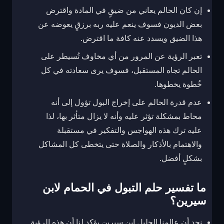
إن كان الحالم يعاني من ضيقٍ في المادة واقترض
بعض الديون فسوف ينعم عليه ربه برزقٍ يعوضه عن
هذا الضيق ويسدد عنه كافة ما اقترض.
تعبر الرؤية عن المرور من أي مخاوف تُسيطر على
الحالم تجاه المستقبل، فسوف يرى سعادته في كل
خُطوة يخطوها.
عدم قدرة الحالم على إخراج البول تؤول إلى أنه
محاط بمشكلة تؤثر عليه وأنه لا يزال متأثر بها، لذا
عليه ترك هذه الهواجس والتفكير في مستقبلة
والاهتمام بالأذكار والصلاة حتى يتخطى كل المشاكل
بشكلٍ أفضل.
ما تفسير حلم التبول في الحمام لابن
سيرين؟
نجد أن عالمنا الجليل إبن سيرين يؤكد لنا أن هذه الرؤية