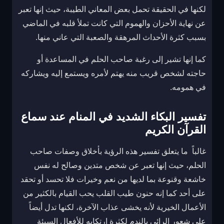
لكنها في الحقيقة تحمل بعض المعاني الطيبة، حيث إنها تعبر
عن نهاية الأحزان والهموم التي كانت تملأ قلبه في الماضي
بسبب كثرة الأحداث المرهقة والصعبة التي عاني منها.
كما إنها تشير إلى رغبة صاحب الحلم في المساعدة أو
حاجته لشخص قريب منه يهتم لأمره ويستمع إليه ويشاركه
في همومه.
تفسير البكاء الشديد في المنام عند سماع
القرآن الكريم
غالباً ما يتعلق تفسير هذه الرؤية بأخلاق وصفات صاحب
الحلم، حيث إنها تعبر عن شخص متدين وصالح له نفس
خاشعة وقنوعة بما لديها من نعم وخيرات فلا تحسد أو تحقد
على أحد كما إنه حنون طيب القلب يحب القيام بالكثير من
الأعمال الخيرية لأنه يخشى عذاب الآخرة، لكنها تدل أيضاً
على شعور الرائي بالندم لكثرة ارتكابه للأفعال السيئة