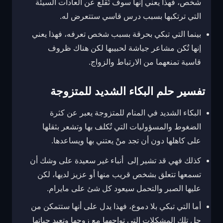
شخص، فهذا يعني إنها سوف تُقلع عن العادات السيئة
التي ترتكبها بسبب درس قاسي ستتعرض له.
بينما التي تبكي بحرقة بسبب شخص تعرفه، فهذا يعني
إنها تُكن مشاعر جياشة لحبيبها لكن هناك ظروف
قاسية تمنعهما من الارتباط والزواج.
تفسير حلم البكاء الشديد للمتزوجة
البكاء الشديد في المنام للمتزوجة
يعبر عن كثرة
الضغوط والمسؤوليات التي تُكلف بها وتشعر بثقلها
على كاهلها دون أن تجد منْ يعتني بها ويساعدها.
كذلك فهي قد تشير إلى أنباء غير سعيدة على وشك أن
تسمعها تتعلق بشخص قريب منها أو عزيز لديها، لكن
عليها الصبر والتحمل سيعود كل شئ على مايرام.
أما التي تبكي بلا دموع، فهذا يدل على أنها ستتمكن من
حل تلك المشكلات التي تواجهها مع زوجها وتعيد حياتها