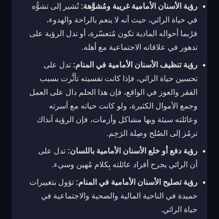
رؤية الأسنان الأمامية غريبة ومُشوَّهة:
تُشير إلى تشوُّه
في حياة الرائي، حيث أنه لا ينعم بالراحة والهدوء،
فرُبما أحواله المادية تكون مُتعسّرة، أو تدل الرؤية على
تدهور في علاقاته الاجتماعية مع أهله.
رؤية تنظيف الأسنان الأمامية في المنام:
تدل على
تحسين حياة الرائي، فإذا كانت نفسيته تأثَّرت بسبب
الفقر والعوز في الواقع، فإن هذا الحلم دال على العمل
وجمع الأموال الكثيرة، ولو كانت حياته مع أسرته
وعائلته سيئة وبها مشاكل وأزمات، فإن الرؤية آنذاك
ترمُز إلى الصُلح وصِلة الرَحِم.
رؤية دفع أو خلع الأسنان الأمامية باللسان:
تدل على
أن الرائي يجرح أفراد عائلته بِكلام مُهين وسيء.
رؤية تصليح الأسنان الأمامية في المنام:
تؤول بتغييرات
حميدة في الناحية المالية والصحية والاجتماعية في
حياة الرائي.