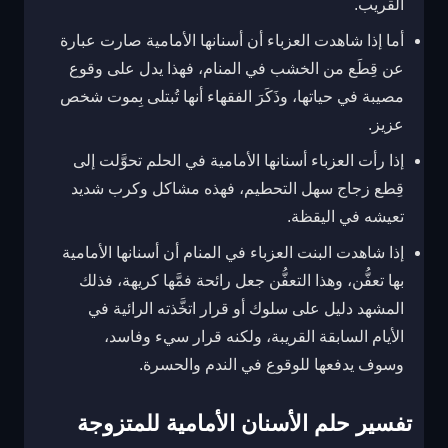
القريب.
أما إذا شاهدت العزباء أن أسنانها الأمامية صارت عبارة
عن قِطَع من الخشب في المنام، فهذا يدل على وقوع
مصيبة في حياتها، وذَكَرَ الفقهاء أنها تُبتلى بِموت شخص
عزيز.
إذا رأت العزباء أسنانها الأمامية في الحلم تحوَّلت إلى
قِطع زجاج سهل التحطيم، فهذه مشاكل وكرب شديد
تعيشه في اليقظة.
إذا شاهدت البنت العزباء في المنام أن أسنانها الأمامية
بها تعفُّن، وهذا التعفُّن جعل رائحة فمَّها كريهة، فذلك
المشهد دليل على سلوك أو قرار اتخَّذته الرائية في
الأيام السابقة القريبة، ولكنه قرار سيء وفاسد،
وسوف يدفعها للوقوع في الندم والحسرة.
تفسير حلم الأسنان الأمامية للمتزوجة