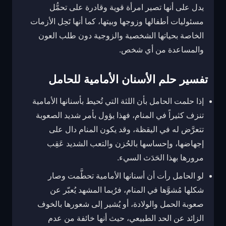
يدل على أنها تصير امرأة قوية وقادرة على تحمُّل
مسئوليات أطفالها وزوجها وبيتها، كما أنها تَحِل الأزمات
الخاصة بحياتها الشخصية والزوجية دون طلب العون
والمساعدة من أي شخص.
تفسير حلم الأسنان الأمامية للحامل
إذا حلمت الحامل بأن اللثة التي تُحيط بأسنانها الأمامية
تنزف كثيراً في المنام، فهذا يؤول بأمر شديد الصعوبة
تتعرَّض له في اليقظة، وقد يكون المنام دال على
إجهاضها، وإحساسها بالحُزن والتعب الشديد عَقِب
مرورها بهذا الحَدَث السيء.
لو الحامل رأت أن أسنانها الأمامية تحطَّمت وصار
شكلها مُشوَّها في المنام، فرُبما المشهد يُعبّر عن
صعوبة الحمل والولادة، أو يُشير إلى شعورها بالخوف
الزائد عن الحد الطبيعي، حيث أنها خائفة من عدم