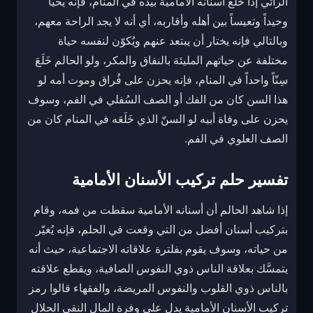
الرائي إذا خلع أسنانه الأمامية بيده في المنام، فإنه يحيا
وحيداً وتعيساً بين أهله وأقاربه، أي أنه لا يجد الراحة معهم،
وبالتالي فإنه يختار أن يبتعد عنهم ويُكوّن لنفسه حياة
مختلفة عن حياتهم المليئة بالنفاق والمكر، ولو الحالم خَلَعَ
سِنّاً واحداً في المنام، فإنه يحزن على فُراق وموت أمه لو
هذا السن كان من الفك أو الصف السُفلي في الفم، وسوف
يحزن على وفاة أبيه لو السنّ الذي خَلَعَه في المنام كان من
الصف العلوي في الفم.
تفسير حلم تركيب الأسنان الأمامية
إذا شاهد الحالم أن أسنانه الأمامية سقطت من فمه، وقام
بتركيب أسنان أفضل من التي وقعت في الحلم، فإنه يُغيّر
من حياته، وسوف يقوم بفلترة علاقاته الاجتماعية، حيث أنه
يتمسَّك بعلاقة الناس ذوي النفوس الصافية، ويقطع علاقته
بالناس ذوي القلوب والنفوس المريضة، والفقهاء قالوا رمز
تركيب الأسنان الأمامية يدل على وفرة المال النقي الحلال