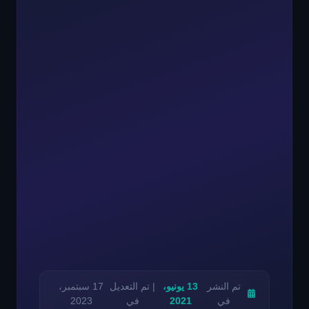
تم النشر
13 يونيو،
| تم التعديل
17 سبتمبر،
في
2021
في
2023