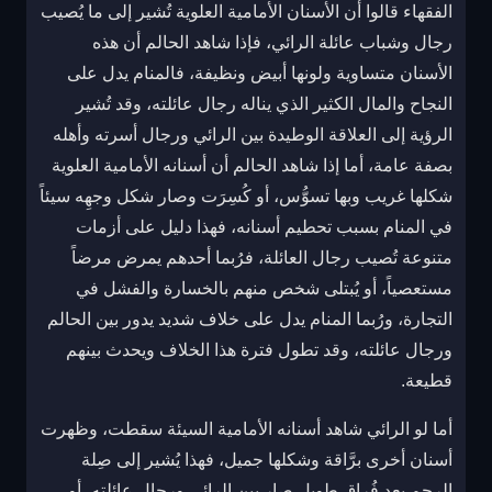
الفقهاء قالوا أن الأسنان الأمامية العلوية تُشير إلى ما يُصيب
رجال وشباب عائلة الرائي، فإذا شاهد الحالم أن هذه
الأسنان متساوية ولونها أبيض ونظيفة، فالمنام يدل على
النجاح والمال الكثير الذي يناله رجال عائلته، وقد تُشير
الرؤية إلى العلاقة الوطيدة بين الرائي ورجال أسرته وأهله
بصفة عامة، أما إذا شاهد الحالم أن أسنانه الأمامية العلوية
شكلها غريب وبها تسوُّس، أو كُسِرَت وصار شكل وجهِه سيئاً
في المنام بسبب تحطيم أسنانه، فهذا دليل على أزمات
متنوعة تُصيب رجال العائلة، فرُبما أحدهم يمرض مرضاً
مستعصياً، أو يُبتلى شخص منهم بالخسارة والفشل في
التجارة، ورُبما المنام يدل على خلاف شديد يدور بين الحالم
ورجال عائلته، وقد تطول فترة هذا الخلاف ويحدث بينهم
قطيعة.
أما لو الرائي شاهد أسنانه الأمامية السيئة سقطت، وظهرت
أسنان أخرى برَّاقة وشكلها جميل، فهذا يُشير إلى صِلة
الرحم بعد فُراق طويل صار بين الرائي ورجال عائلته، أو