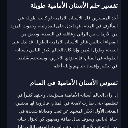
تفسير حلم الأسنان الأمامية طويلة
أحد المفسرين قال الأسنان الأمامية لو كانت طويلة عن
المألوف في المنام، فهذا يدل على العدوانية، وحدوث المزيد
من الأزمات بين الرائي وعائلته في اليقظة، وبعض من
الفقهاء الحاليين قالوا الأسنان الأمامية الطويلة قد تدل على
الصحة وطول العُمر، وإذا كان الحالم يَعُض الناس بأسنانه
الطويلة في المنام، فإنه يؤذي الآخرين، ويستخدم سُلطته
في تعكير وإفساد حياتهم والله أعلم.
تسوس الأسنان الأمامية في المنام
إذا رأى الحالم أسنانه الأمامية مسوَّسة، واجتهد كثيراً في
تنظيفها حتى صارت لامعة في المنام، فالرؤية لها معنيين،
المعنى الأول:
يُعبّر المشهد عن تعب ومعاناة شديدة في
حياة الحالم، وسوف يبذل طاقة ومجهود كي يُحوّل حياته
من الشقاء والألم إلى الراحة والهدوء،
المعنى الثاني:
إذا