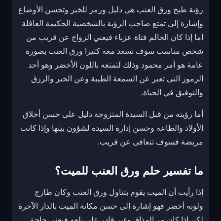
رؤية طبخ ورق العنب هي دليل ورمز للخير وتحسن الأوضاع
وإشارة إلى تمتع صاحب الرؤية بالشخصية الحكيمة العاقلة
اما إذا كان الحالم فتاة عزباء فيعني الزواج عن قريب من
شخص مناسب سوف تسعد معه كثيرا ورق العنب بصورة
عامة هو أمر محمود وذلك لتمتعه باللون الأخضر وهو أحد
الرموز التي تعبر عن السمعة الطيبة وعن الخير والرزق
والتوفيق في الحياة.
أما رؤيته من قبل السيدة المتزوجة دليل على حسن أخلاق
الأولاد والطاعة وحسن إدارة السيدة لشؤون بيتها وإذا كانت
مريضة فسوف تتعافى عن قريب.
ما تفسير حلم ورق العنب للميت؟
إذا رأيت أن الميت يقوم بتناول ورق العنب وكان طازج
ولونه أخضر فهو إشارة إلى حسن مكانة الميت بالدار الآخرة
لكن إذا كان مر المذاق وغير قادر على بلعه فيعني حاجة