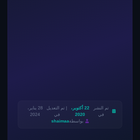
تم النشر
22 أكتوبر،
| تم التعديل
28 يناير،
في
2020
في
2024
بواسطة
shaimaa