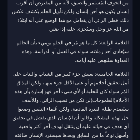
من الخوف المُستمر والضيق، لأنه من المفترض أن أقرب
إنسان يكون هو أحن إنسان ولكن تأويل الحلم يكشف عكس
ذلك، فعلى الرائي أن يتعامل مع هذا الوضع على أنه ابتلاء
من الله عز وجل وسيُجزى عليه إذا صَبَر.
العلامة الرابعة:
كل ما هو مُر في الحلم يوميء بأن الحالم
سيُعادي أحد زملائه، سواء في العمل أو الدراسة، وهذه
العداوة ستُنغِص عليه أيامه.
العلامة الخامسة:
يعيش جزء كبير من الشباب والبنات على
أمل تحقيق أحلامهم أو على الأقل جزء منها، ولكن المذاق
المُر سواء كان للحلبة أو لأي شيء آخر فهو إشارة بأن هذه
الأحلام(الطموحات)لن تكن من نصيب الرائي، وللأسف
سيُصدم طيلة الفترة القادمة، ولكن عُلماء النفس وضعوا
حل لهذه المشكلة وقالوا أن الإنسان الذي يفشل في تحقيق
أي هدف في حياته عليه أن ينتقل لهدف آخر أكثر واقعية
وأسهل نوعاً ما من السابق وبعدها سيسترد الإنسان طاقته