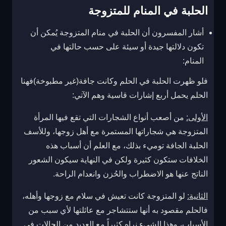
الحلبة في المنام للمتزوجة
أشار المفسرون أن الحلبة في منام المتزوجة يُمكن أن
تكون دلالتها جيدة أو سيئة على حسب حالتها في
المنام:
فلو ظهرت الحلبة في الحلم وكانت جافة(غير مطبوخة)فهنا
الحلم يحمل أربع إشارات قاسية وهم الآتي:
الأولى:
من أصعب أنواع الشجارات التي تقع فيها المرأة
المتزوجة هي شجاراتها المستمرة مع أهل زوجها، وللأسف
الحلبة الجافة توميء بذلك، مع العلم أن أسباب هذه
الخلافات ستكون كثيرة ولكن في النهاية سيكون الشعور
الناتج عنها هو الاضطراب والحُزن وانعدام الراحة.
الثانية:
لو المتزوجة كانت تعيش في سلام مع زوجها وأهله،
فالحلم مقصود به أنها ستتشاجر مع عائلتها لأي سبب من
الأسباب، وهذا الشيء نراه كثيراً مع العديد من الحالات في