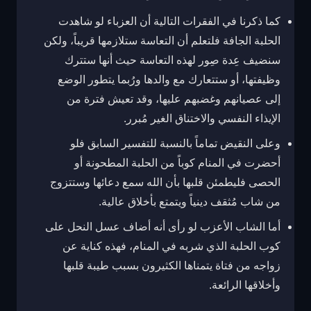
كما ذكرنا في الفقرات التالية أن العزباء لو شاهدت
الحلبة الجافة فلتعلم أن التعاسة ستلازمها قريباً، ولكن
سنضيف عِدة صِور لهذه التعاسة حيث أنها ستترك
وظيفتها، أو ستتعارك مع والدها ورُبما يتطور الوضع
إلى عصيانهم وغضبهم عليها، وقد تعيش فترة من
الإيذاء النفسي والاختناق الغير مُبرر.
وعلى النقيض تماماً بالنسبة للتفسير السابق فلو
أحضرت في المنام كوباً من الحلبة المطحونة أو
الحصى فليطمئن قلبها بأن الله سمع دعائها وستتزوج
من شاب مُثقف دينياً ويتمتع بأخلاق عالية.
أما الشاب الأعزب لو رأى أنه أضاف عسل النحل على
كوب الحلبة الذي شربه في المنام، فهذه كناية عن
زواجه من فتاة يتمناها الكثيرون بسبب طيبة قلبها
وأخلاقها الرائعة.