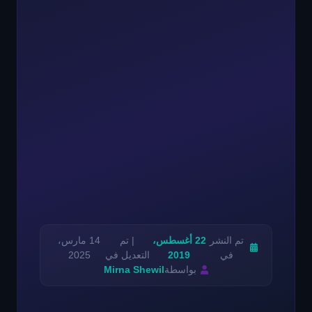
تم النشر
22 أغسطس،
| تم
14 مارس،
في
2019
التعديل في
2025
بواسطة
Mirna Shewil