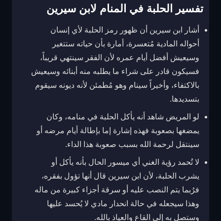
تفسير الحلبة في المنام لابن سيرين
أشار ابن سيرين أن ظهور رمز الحلبة لأي إنسان
أحواله المادية مُتعسرة، أمارة بأن حياته ستتغير
وسيعيش أفضل أيام عمره لأن الفقر سينتهي قريباً،
فسيكون قادر على شراء ما يطلبه منه أبنائه وسيعيش
بالاكتفاء، وأخيراً سينام وهو مُطمئن لأنه ديونه سيقوم
بتسديدها.
لو المريض شاهد أنه يأكل الحلبة في منامه، وكان
يمضغها بصعوبة فهذه إشارة إما بإطالة أيام مرضه أو
سينتقل لرحمة الله بسبب صعوبة هذا الداء.
لا تُحمد رؤية الغني أي ميسور الحال بأنه يأكل أو
يشرب الحلبة، لأن ابن سيرين قال أنها تؤول بفقره،
فرُبما يتم النصب عليه أو سرقة أجزاء كبيرة من ماله
وهذا سيجعله في حالة انحدار مادي لا يُحسد عليها
وستصل به إلى القاع والعياذ بالله.