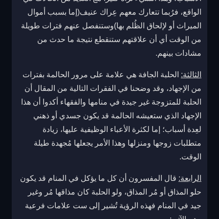
الواقع، فرُبما تتعارك معهم عِراك عنيف(إما بسبب أموال
الميراث أو لإلحاق الظُلم بها)وستنفصل عنهم فترات طويلة
من الوقت أي أن علاقتهم ستنقطع نتيجة ما حدث من
مشادات بينهم.
الثالثة:
الحلبة الجافة هي علامة على مرور الحالمة بفترات
من الإجهاد، وقد وضحنا في الفقرات التالية من المقال أن
الحلبة للمتزوجة غير جيدة في منامها والفقهاء أكدوا أن هذا
الإجهاد الذي ستعيشه الحالمة قد يكون جسدي أو ذهني
لعِدة أسباب؛ إما لكثرة الأعباء الوظيفية عليها، زيادة
متطلبات زوجها ومنزلها وهذا الأمر يجعلها مُجهدة طيلة
الوقت.
الرابعة:
قال المفسرون أن كل ما يؤكل في المنام قد يكون
حلو المذاق أو مُر المذاق، ولو الحلبة كان مذاقها مُر وغير
جيد في المنام فهذه الرؤية تُشير إلى ست علامات فرعية