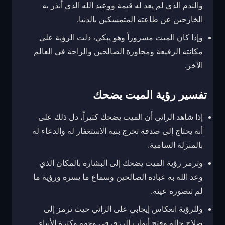
والندم الذي لم يعد له قيمة ووعيد الله الذي أنذر به
الخارجين عن طاعته المتمسكين بالدنيا.
وإذا كان الميت مسروراً وهو يبكي، دلت الرؤية على
مكانته الرفيعة ومجاورة الصالحين والراحة في العالم
الآخر.
تفسير رؤية الميت يضحك
إذا شاهد الرائي أن الميت يضحك كثيراً، دل ذلك على
أنه يحتاج إلى صدقة تخرج بنية الاستغفار له والدعاء له
بالمنزلة السامية.
وترمز رؤية الميت يضحك إلى البشارة بالمكان الذي
وعد الله به عباده الصالحين وسماع ما يسره ورؤية ما
لم تتصوره عينه.
وللرؤية انعكاس إيجابي على الرائي حيث ترمز إلى
صلاح حاله وفتح أبواب الرزق في وجهه وكثرة الأنباء