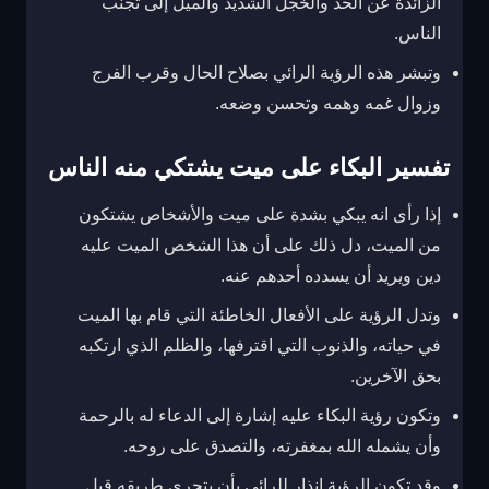
الزائدة عن الحد والخجل الشديد والميل إلى تجنب
الناس.
وتبشر هذه الرؤية الرائي بصلاح الحال وقرب الفرج
وزوال غمه وهمه وتحسن وضعه.
تفسير البكاء على ميت يشتكي منه الناس
إذا رأى انه يبكي بشدة على ميت والأشخاص يشتكون
من الميت، دل ذلك على أن هذا الشخص الميت عليه
دين ويريد أن يسدده أحدهم عنه.
وتدل الرؤية على الأفعال الخاطئة التي قام بها الميت
في حياته، والذنوب التي اقترفها، والظلم الذي ارتكبه
بحق الآخرين.
وتكون رؤية البكاء عليه إشارة إلى الدعاء له بالرحمة
وأن يشمله الله بمغفرته، والتصدق على روحه.
وقد تكون الرؤية إنذار للرائي بأن يتحرى طريقه قبل