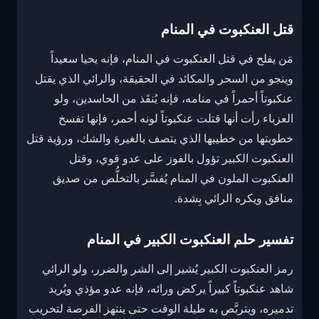
قتل العنكبوت في المنام
مَن يفلح في قتل العنكبوت في المنام، فإنه يحيا سعيداً
وينجو من السحر والمكائد في الحقيقة، والرائي الذي يقتل
عنكبوتاً أحمراً في منامه، فإنه يُنقَذ من الحاسدين، ولو
العزباء رأت أنها قتلت عنكبوتاً لونه أحمر، فإنها تفسخ
خطوبتها من خطيبها الذي يتصف بالغيرة والشك، ورؤية قتل
العنكبوت الكبير تؤول بالفوز على عدو قوي، وقتل
العنكبوت الملون في المنام يُفسَّر بالتخلُّص من صديق
منافق ويكره الرائي بِشدة.
تفسير حلم العنكبوت الكبير في المنام
رمز العنكبوت الكبير يُشير إلى الشر والضرر، ولو الرائي
شاهد عنكبوتاً كبيراً يركض ورائه، فإنه عدو مؤذي ويُريد
تدميره، ويتربَّص به طيلة الوقت حتى ينتهز الفرصة لتخريب