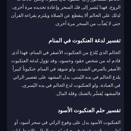
الروح، فهذا يُشير إلى فك السحر وإعادة تجديده مرة أخرى،
لذلك على الحالم ألا ينقطع عن الصلاة ويلتزم بقراءة القرآن
حتى لا يُعذَّب من السحر مرة أخرى.
تفسير لدغة العنكبوت في المنام
الحالم الذي يُلدَغ من العنكبوت الأصفر في المنام، فهذا أذى
قادم له من شخص حقود وحسود، وقد تؤول لدغة العنكبوت
الأصفر بالمرض الشديد، ولو شوهِد في المنام عنكبوتاً كبيراً
يلدغ الحالم في يده اليُمنى، يدل المشهد على تقصير الرائي
في العبادة، ولو العنكبوت لدغ الحالم في يده اليُسرى،
فالمشهد يُفسَّر بالضنك وقلة المال.
تفسير حلم العنكبوت الأسود
العنكبوت الأسود يدل على وقوع الرائي في سحر أسود، أو
يُعاني من حُزن عميق في حياته يُصيبه بالملل والاضطرابات