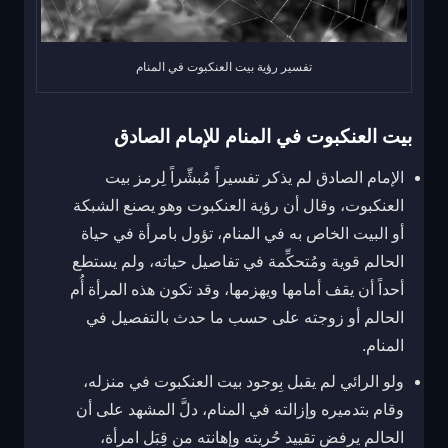
تفسير رؤية بيت العنكبوت في المنام
بيت العنكبوت في المنام للإمام الصادق
الإمام الصادق لم يذكر تفسيراً مُبشِّراً لِرمز بيت
العنكبوت، وقال أن رؤية العنكبوت وهو يصنع الشبكة
أو البيت الخاص به في المنام، تؤول بامرأة في حياة
الحالم قوية ومُتحكِّمة في تفاصيل حياته، ولم يستطع
أحداً أن يقف أمامها ويهزمها، وقد تكون هذه المرأة أُم
الحالم أو زوجته على حسب ما حدث بالتفصيل في
المنام.
ولو الرائي لم يقبل بِوجود بيت العنكبوت في منزله،
وقام بتدميره وإزالته في المنام، دلَّ المشهد على أن
الحالم يرفض تقييد حُريته وإهانته من قِبَل امرأة،