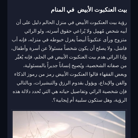
بيت العنكبوت الأبيض في المنام
رؤية بيت العنكبوت الأبيض في منزل الحالم دليل على أن
أبيه شخص مُهمِل ولا يُراعي حقوق أسرته، ولو الرائي
متزوج ورأى عنكبوتاً أبيضاً يغزل خيوطه في منزله، فإنه أب
فاشل، ولا يصلح أن يكون شخصاً مسئولاً عن أسرة وأطفال،
وإذا الرائي هدم بيت العنكبوت الأبيض في الحلم، فإنه يُغيِّر
من صفاته الشخصية، ويُصبِح إنساناً جديراً بالمسئولية،
وبعض الفقهاء قالوا العنكبوت الأبيض رمز من رموز الذكاء
والفن والإبداع، ويؤول بقدوم الرزق والتبشيرات، وبالتالي
فإن شخصية الرائي وتفاصيل حياته هي التي تُحدد دلالة هذه
الرؤية، وهل ستكون سلبية أم إيجابية؟.