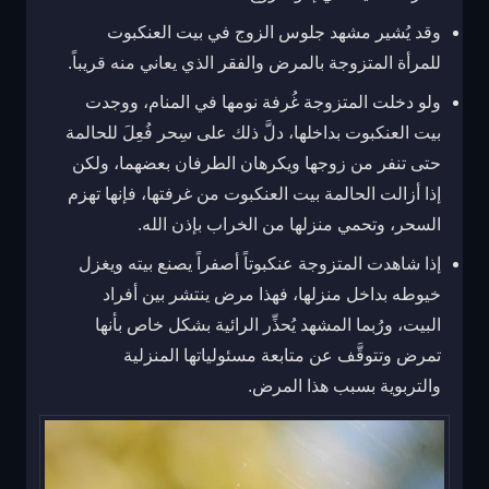
وقد يُشير مشهد جلوس الزوج في بيت العنكبوت
للمرأة المتزوجة بالمرض والفقر الذي يعاني منه قريباً.
ولو دخلت المتزوجة غُرفة نومها في المنام، ووجدت
بيت العنكبوت بداخلها، دلَّ ذلك على سِحر فُعِلَ للحالمة
حتى تنفر من زوجها ويكرهان الطرفان بعضهما، ولكن
إذا أزالت الحالمة بيت العنكبوت من غرفتها، فإنها تهزم
السحر، وتحمي منزلها من الخراب بإذن الله.
إذا شاهدت المتزوجة عنكبوتاً أصفراً يصنع بيته ويغزل
خيوطه بداخل منزلها، فهذا مرض ينتشر بين أفراد
البيت، ورُبما المشهد يُحذِّر الرائية بشكل خاص بأنها
تمرض وتتوقَّف عن متابعة مسئولياتها المنزلية
والتربوية بسبب هذا المرض.