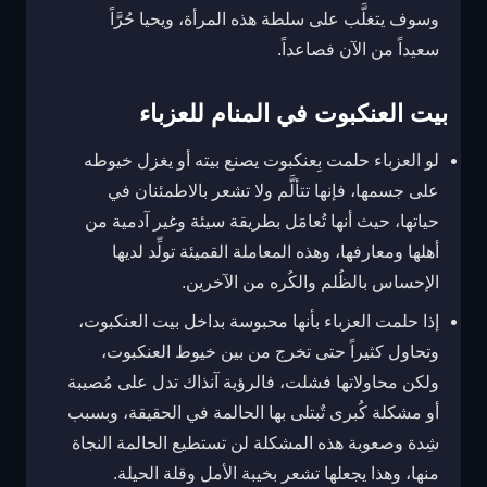
وسوف يتغلَّب على سلطة هذه المرأة، ويحيا حُرَّاً
سعيداً من الآن فصاعداً.
بيت العنكبوت في المنام للعزباء
لو العزباء حلمت بِعنكبوت يصنع بيته أو يغزل خيوطه
على جسمها، فإنها تتألَّم ولا تشعر بالاطمئنان في
حياتها، حيث أنها تُعامَل بطريقة سيئة وغير آدمية من
أهلها ومعارفها، وهذه المعاملة القميئة تولِّد لديها
الإحساس بالظُلم والكُره من الآخرين.
إذا حلمت العزباء بأنها محبوسة بداخل بيت العنكبوت،
وتحاول كثيراً حتى تخرج من بين خيوط العنكبوت،
ولكن محاولاتها فشلت، فالرؤية آنذاك تدل على مُصيبة
أو مشكلة كُبرى تٌبتلى بها الحالمة في الحقيقة، وبسبب
شِدة وصعوبة هذه المشكلة لن تستطيع الحالمة النجاة
منها، وهذا يجعلها تشعر بخيبة الأمل وقلة الحيلة.