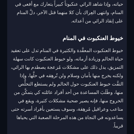
حياته، وإذا شاهد الرائي عنكبوتاً كبيراً يتعارك مع أفعى في
المنام، وانتهى العِراك بأن كلا منهما قتل الآخر، دلَّ المنام
على إنقاذ الرائي من أعدائه.
خيوط العنكبوت في المنام
خيوط العنكبوت المعقَّدة والكثيرة في المنام تدل على تعقيد
حياة الحالم وزيادة أزماته، ولو خيوط العنكبوت كانت سهلة
التمزيق، يدل ذلك على مشكلات مُزعجة يصطدم بها الرائي،
ولكنه يخرج منها بأمان وسلام ولن تُرهِقه في حلَّها، وإذا
التفَّت خيوط العنكبوت حول الحالم ولم يستطع التخلُّص
منها، وطَلَبَ المساعدة من أحد أفراد عائلته كي يتمكَّن من
الخروج منها، فإنه يصير ضحية مشكلات كثيرة، ويقع في
متاعب وعراقيل مُرهِقة، وسوف يستعين بأفراد أسرته حتى
يساعدونه في النجاة من هذه المرحلة الصعبة التي يحياها
قريباً.