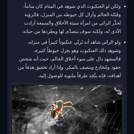
ولكن لو العنكبوت الذي شوهِد في المنام كان ساماً،
وقَتَله الحالم وأزال كل خيوطه من المنزل، فالرؤية
تُحذِّر الرائي من امرأة سيئة الأخلاق والسمعة أرادت
الأذى له، ولكنه سوف يتصدَّى لها ويطردها من حياته.
ولو الرائي شاهد أنه يُربِّي عنكبوتاً كبيراً في منزله،
وشوهِد ذلك العنكبوت وهو يغزل خيوطاً كثيرة،
فالمشهد دال على سوء أخلاق الحالم، حيث أنه شخص
حقود ومُخادِع ويتصف بالمكر، وإذا أراد تحقيق هدفاً من
أهدافه، فإنه يتَّخِذ طرقاً ملتوية للوصول إليه.