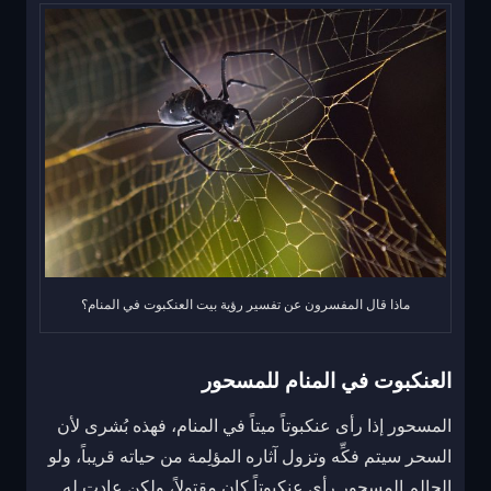
ماذا قال المفسرون عن تفسير رؤية بيت العنكبوت في المنام؟
العنكبوت في المنام للمسحور
المسحور إذا رأى عنكبوتاً ميتاً في المنام، فهذه بُشرى لأن
السحر سيتم فكِّه وتزول آثاره المؤلِمة من حياته قريباً، ولو
الحالم المسحور رأى عنكبوتاً كان مقتولاً، ولكن عادت له