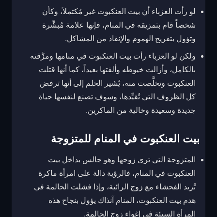
لو رأت العزباء أن بيت العنكبوت غير مُكتملاً، وكأن
شخصاً قام بتمزيقه في المنام، فإنها علامة مُبشِّرة
وتؤول بتفريج الهموم والإنقاذ من المشاكل.
ولكن لو العزباء رأت بيت العنكبوت في منامها ومزَّقته
بالكامل، وأزالت خيوطه وألقتها بعيداً، كما أنها قتلت
العنكبوت وتخلَّصت منه، يُشير الحلم إلى أنها ترفض
كل الظروف التي تُقيِّدها، وسوف تصنع لنفسها حياة
جديدة وسعيدة وخالية من الماكرين.
بيت العنكبوت في المنام للمتزوجة
المتزوجة التي ترى زوجها وهو جالس بداخل بيت
العنكبوت في المنام، فالرؤية دالة على امرأة ماكرة
تُريد الفحشاء مع زوج الرائية، وإذا فشلت الحالمة في
هدم بيت العنكبوت، المنام آنذاك يؤول بنجاح هذه
المرأة السيئة في إغواء زوج الحالمة.