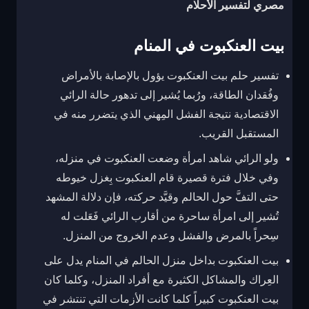
مصري لتفسير الأحلام
بيت العنكبوت في المنام
تفسير حلم بيت العنكبوت يؤول بالإصابة بالأمراض
وفُقدان الطاقة، ورُبما يُشير إلى تدهور حالة الرائي
الاقتصادية نتيجة الفشل المِهني الذي يتضرر منه في
المستقبل القريب.
ولو الرائي شاهد امرأة وضعت العنكبوت في منزله،
وفي خلال فترة قصيرة قام العنكبوت بِغزل خيوطه
حتى التفَّ حول الحالم وقيَّد حركته، فإن دلالة المشهد
تُشير إلى امرأة ساحرة من أقارب الرائي فَعَلت له
سِحراً بالمرض والفشل وعدم الخروج من المنزل.
بيت العنكبوت بداخل منزل الحالم في المنام يدل على
العِراك والمشاكل الكثيرة مع أفراد المنزل، وكلما كان
بيت العنكبوت كبيراً كلما كانت الأزمات التي تنتشر في