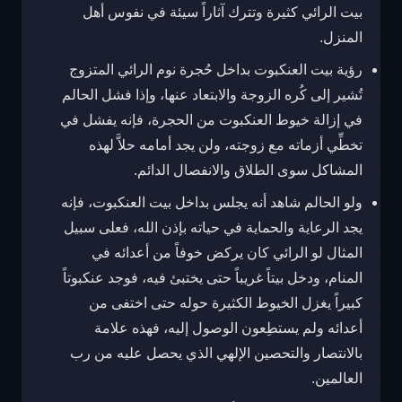
بيت الرائي كثيرة وتترك آثاراً سيئة في نفوس أهل
المنزل.
رؤية بيت العنكبوت بداخل حُجرة نوم الرائي المتزوج
تُشير إلى كُره الزوجة والابتعاد عنها، وإذا فشل الحالم
في إزالة خيوط العنكبوت من الحجرة، فإنه يفشل في
تخطِّي أزماته مع زوجته، ولن يجد أمامه حلاَّ لهذه
المشاكل سوى الطلاق والانفصال الدائم.
ولو الحالم شاهد أنه يجلس بداخل بيت العنكبوت، فإنه
يجد الرعاية والحماية في حياته بإذن الله، فعلى سبيل
المثال لو الرائي كان يركض خوفاً من أعدائه في
المنام، ودخل بيتاً غريباً حتى يختبئ فيه، فوجد عنكبوتاً
كبيراً يغزل الخيوط الكثيرة حوله حتى اختفى من
أعدائه ولم يستطِعون الوصول إليه، فهذه علامة
بالانتصار والتحصين الإلهي الذي يحصل عليه من رب
العالمين.