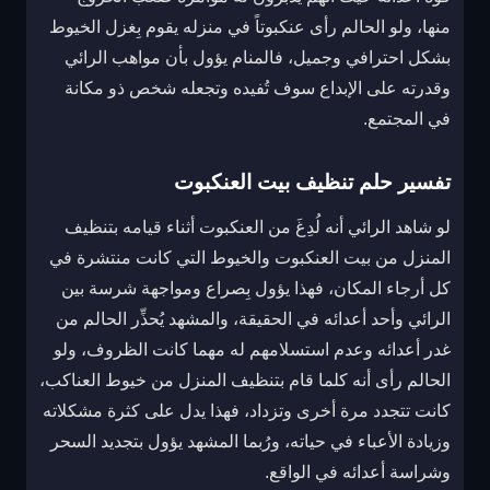
منها، ولو الحالم رأى عنكبوتاً في منزله يقوم بِغزل الخيوط
بشكل احترافي وجميل، فالمنام يؤول بأن مواهب الرائي
وقدرته على الإبداع سوف تُفيده وتجعله شخص ذو مكانة
في المجتمع.
تفسير حلم تنظيف بيت العنكبوت
لو شاهد الرائي أنه لُدِغَ من العنكبوت أثناء قيامه بتنظيف
المنزل من بيت العنكبوت والخيوط التي كانت منتشرة في
كل أرجاء المكان، فهذا يؤول بِصراع ومواجهة شرسة بين
الرائي وأحد أعدائه في الحقيقة، والمشهد يُحذِّر الحالم من
غدر أعدائه وعدم استسلامهم له مهما كانت الظروف، ولو
الحالم رأى أنه كلما قام بتنظيف المنزل من خيوط العناكب،
كانت تتجدد مرة أخرى وتزداد، فهذا يدل على كثرة مشكلاته
وزيادة الأعباء في حياته، ورُبما المشهد يؤول بتجديد السحر
وشراسة أعدائه في الواقع.