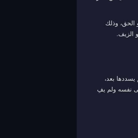
 الحق، وذلك
 الزيف.
 يسددها بعد،
لى نفسه ولم يفِ