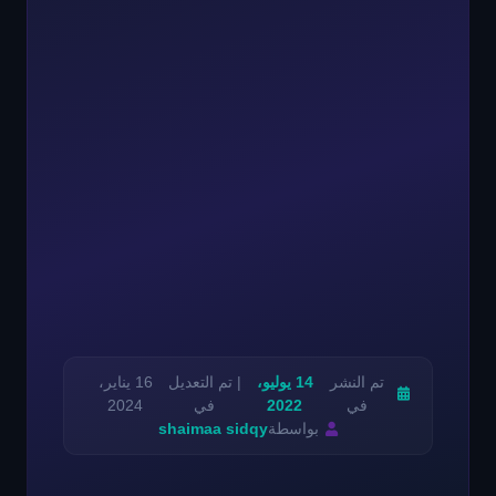
تم النشر
14 يوليو،
| تم التعديل
16 يناير،
في
2022
في
2024
بواسطة
shaimaa sidqy