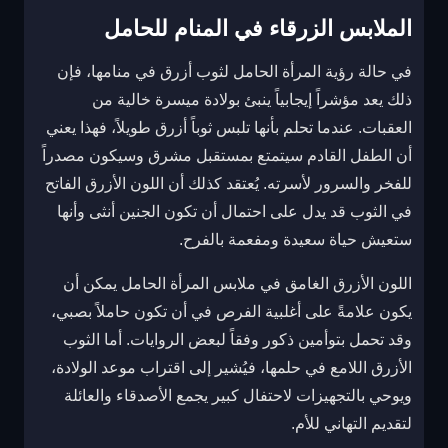
الملابس الزرقاء في المنام للحامل
في حالة رؤية المرأة الحامل لثوب أزرق في منامها، فإن
ذلك يعد مؤشراً إيجابياً ينبئ بولادة ميسرة خالية من
العقبات. عندما تحلم بأنها تلبس ثوباً أزرق طويلاً، فهذا يعني
أن الطفل القادم سيتمتع بمستقبل مشرق وسيكون مصدراً
للفخر والسرور لأسرته. يُعتقد كذلك أن اللون الأزرق الفاتح
في الثوب قد يدل على احتمال أن تكون الجنين أنثى وأنها
ستعيش حياة سعيدة ومفعمة بالفرح.
اللون الأزرق الغامق في ملابس المرأة الحامل يمكن أن
يكون علامةً على أغلبية الفرص في أن تكون حاملاً بصبي،
وقد تحمل بتوأمين ذكور وفقاً لبعض الروايات. أما الثوب
الأزرق اللامع في حلمها، فيُشير إلى اقتراب موعد الولادة،
ويوحي بالتجهيزات لاحتفال كبير يجمع الأصدقاء والعائلة
لتقديم التهاني للأم.