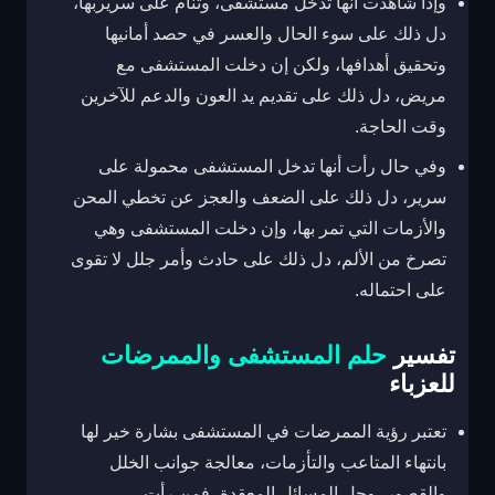
وإذا شاهدت أنها تدخل مستشفى، وتنام على سريربها،
دل ذلك على سوء الحال والعسر في حصد أمانيها
وتحقيق أهدافها، ولكن إن دخلت المستشفى مع
مريض، دل ذلك على تقديم يد العون والدعم للآخرين
وقت الحاجة.
وفي حال رأت أنها تدخل المستشفى محمولة على
سرير، دل ذلك على الضعف والعجز عن تخطي المحن
والأزمات التي تمر بها، وإن دخلت المستشفى وهي
تصرخ من الألم، دل ذلك على حادث وأمر جلل لا تقوى
على احتماله.
تفسير
حلم المستشفى والممرضات
للعزباء
تعتبر رؤية الممرضات في المستشفى بشارة خير لها
بانتهاء المتاعب والتأزمات، معالجة جوانب الخلل
والقصور، وحل المسائل المعقدة، فمن رأت