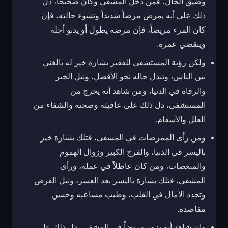
وضيق الحال، فمن دخل المشفى وكان صحيحاً، دل
ذلك على أنه يمرض مرضاً شديداً وتسوء حالته، فإن
كان المرء مريضاً، فإن مرضه يطول أو يدنو أجله
وينقضي عمره.
ولكن رؤية المستشفى للفقير بشارة خير له بالغنى
بين الناس، وتبدل حاله نحو الأفضل، ونيل الخير
والرفاه في الدنيا، ومن شاهد أنه يخرج من
المستشفى، دل ذلك على عافيته وصحته والشفاء من
العلل والأسقام.
ومن رأى الممرضات في المشفى، فتلك بشارة خير
باليسر في الدنيا، والفرج الكبير وزوال الهموم
والمنغصات، ومن كان عاطلاً في عمله، ورأى
المشفى، فتلك بشارة باليسر بعد العسر، ونيل الفرص
وتجدد الآمال في القلب، وطيب مساعيه وحسن
مقاصده.
وإن شاهد أنه يزور مريضاً في المشفى، دل ذلك على