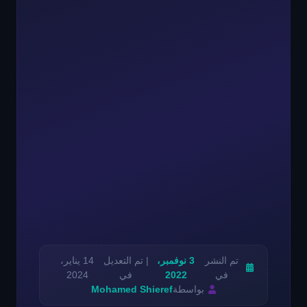
تم النشر
3 نوفمبر،
| تم التعديل
14 يناير،
في
2022
في
2024
بواسطة
Mohamed Shieref