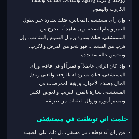
زوجته أو قرب ولادتها، والبدايات الجديدة وانجلاء
الكروب والهموم.
وإن رأى مستشفى المجانين، فتلك بشارة خير بطول
العمر وتمام الصحة، وإن شاهد أنه يخرج من
المستشفى، فتلك بشارة بزوال الهموم والمتاعب، وإن
هرب من المشفى، فهو ينجو من المرض والكرب،
ويتحسن حاله بعد شدة.
وإذا كان الرائي عاطلاً أو فقيراً أو في فاقة، ورأى
المستشفى، فتلك بشارة له بالرفعة والغنى وتبدل
الحال وصلاح الأحوال، ورؤية الممرضات في
المستشفى بشارة بالفرج القريب والعوض الكبير
وتيسير أموره وزوال العقبات من طريقه.
حلمت اني توظفت في مستشفى
من رأى أنه توظف في مشفى، دل ذلك على الصيت