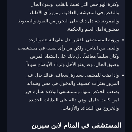
وكثرة الهواجس التي تعبث بالقلب، وسوء الحال
والنقص في المعيشة والعافية، ومن رأى الأطباء
والممرضات، دل ذلك على التحرر من القيود والضغوط
بمشورة أهل العلم والحكمة.
ورؤية المستشفى للفقير تدل على السعة والرغد
والغنى بين الناس، ولكن من رأى نفسه في مستشفى،
وكان سليماً معافياً، دل ذلك على اشتداد المرض
وضيق الحال، وقد يدنو الأجل وتزداد الأوضاع سوءاً.
وإذا ذهب للمشفى بسيارة إسعاف، فذلك يدل على
المرور بفترات عصيبة، والدخول في محن وشدائد
يصعب الخلاص منها، ومستشفى الولادة بشارة خير
لمن كانت حامل، وهي دالة على البدايات الجديدة
والخروج من الشدائد والأزمات.
المستشفى في المنام لابن سيرين