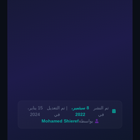
تم النشر
8 سبتمبر،
| تم التعديل
15 يناير،
في
2022
في
2024
بواسطة
Mohamed Shieref