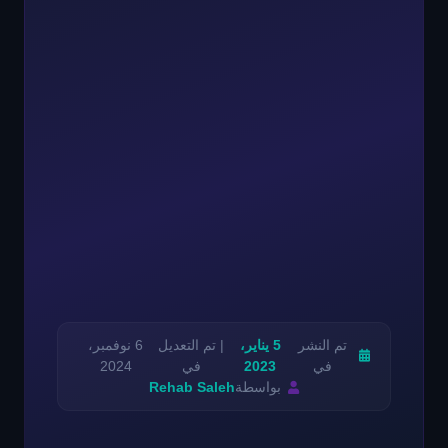
تم النشر
5 يناير،
| تم التعديل
6 نوفمبر،
في
2023
في
2024
بواسطة
Rehab Saleh