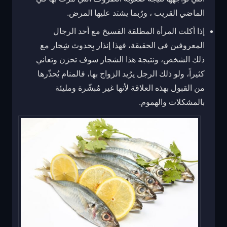
الماضي القريب ، ورُبما يشتد عليها المرض.
إذا أكلت المرأة المطلقة الفسيخ مع أحد الرجال
المعروفين في الحقيقة، فهذا إنذار بِحدوث شِجار مع
ذلك الشخص، ونتيجة هذا الشجار سوف تحزن وتعاني
كثيراً، ولو ذلك الرجل يرُيد الزواج بها، فالمنام يُحذّرها
من القبول بهذه العلاقة لأنها غير مُبشّرة ومليئة
بالمشكلات والهموم.