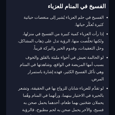
الفسيخ في المنام للعزباء
الفسيخ في حلم العزباء يُشير إلى منغصات حياتية
كثيرة تُعكّر حياتها.
إذا رأت العزباء كمية كبيرة من الفسيخ في منزلها،
ولكنها تخلَّصت منها، الرؤية تدل على ذِهاب المشاكل،
وحل التعقيدات، وقدوم الخير والبركة قريباً.
لو الحالمة تعيش في أجواء مليئة بالقلق والخوف
بسبب أمها المريضة في الواقع، وشاهدتها في المنام
وهي تأكل الفسيخ الكثير، فهذه إشارة باستمرار
المرض.
لو تقدَّم للعزباء شابان للزواج بها في الحقيقة، وتشعر
بالحيرة في الاختيار بينهما، ورأتهما في المنام وهُما
يحملان صَحَنين بهما طعام، أحدهما يحمل صحن به
فسيخ، والآخر يحمل صحن به لحم مطبوخ، فالرؤية