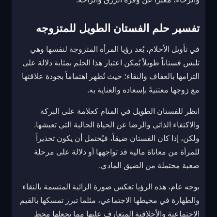
تفسير حلم الفستان الطويل للمتزوجه
في تأويل الأحلام، يُعد رؤيا المرأة المتزوجة لنفسها وهي
تلبس فستاناً طويلاً يُمكن اعتبار هذا الحلم بمثابة دلالة على
التزامها بالعفاف والنقاء؛ حيث تُظهر اهتماماً بجودة علاقتها
مع زوجها معتنيةً بإسعاده والعناية به.
انظر للفستان الطويل في المنام كعلامة على البركة
والاكتفاء الذاتي والرضا عن الحياة الحالية التي تعيشها.
ولكن، إذا كان الفستان ضيقاً، فيُحتمل أن يكون تحذيراً
للمرأة من معاناة مالية قد تواجهها أو دلالة على مرحلة
صعبة محتملة من الضيق المادي.
بوجه عام، هذه الرؤيا تعكس صورة الرائية المتسمة بالنقاء
والطهارة في محيطها الاجتماعي، مثلما تبرز تمسكها بالقيم
الاجتماعية والأخلاقية المتعارف عليها مما يجعلها محط