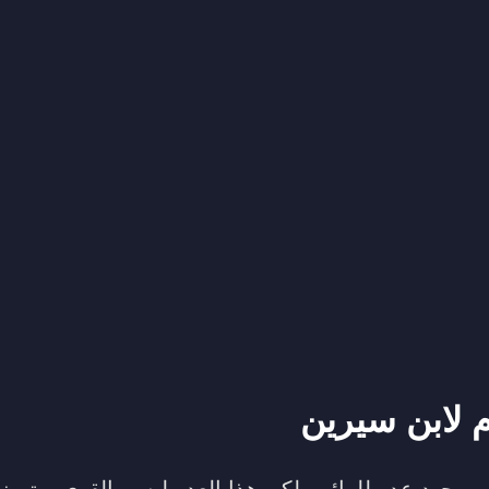
م لابن سيرين
 وجود عدو للرائي، لكن هذا العدو ليس بالقوي ويتميز