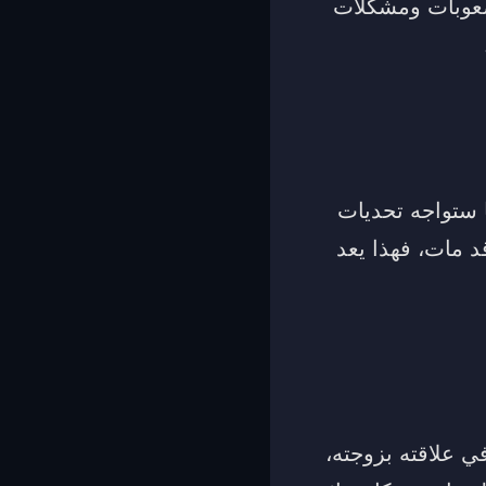
 صعوبات ومشكلات
ا ستواجه تحديات
د مات، فهذا يعد
ي علاقته بزوجته،